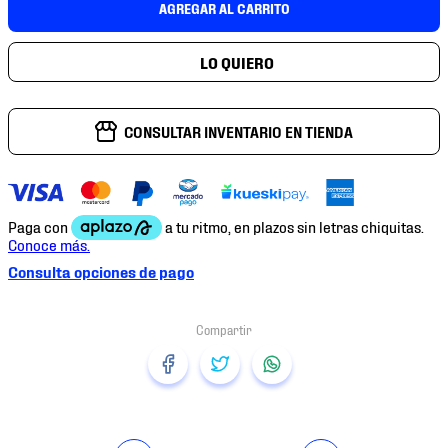
AGREGAR AL CARRITO
7
.
mochilas
8
.
tenis niño
9
.
chivas
10
.
tenis nike
CONSULTAR INVENTARIO EN TIENDA
Consulta opciones de pago