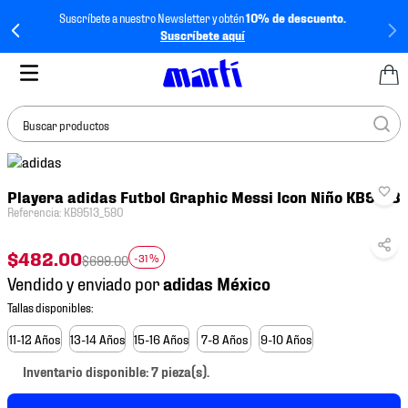
Suscríbete a nuestro Newsletter y obtén
10% de descuento.
Suscríbete aquí
Buscar productos
TÉRMINOS MÁS
Playera adidas Futbol Graphic Messi Icon Niño KB9513
BUSCADOS
Referencia
:
KB9513_580
1
.
tenis mujer
$
482
.
00
2
.
tenis hombre
-
31 %
$
699
.
00
Vendido y enviado por
3
.
tenis
4
.
tenis futbol
11-12 Años
13-14 Años
15-16 Años
7-8 Años
9-10 Años
5
.
mochila
Inventario disponible: 7 pieza(s).
6
.
jersey