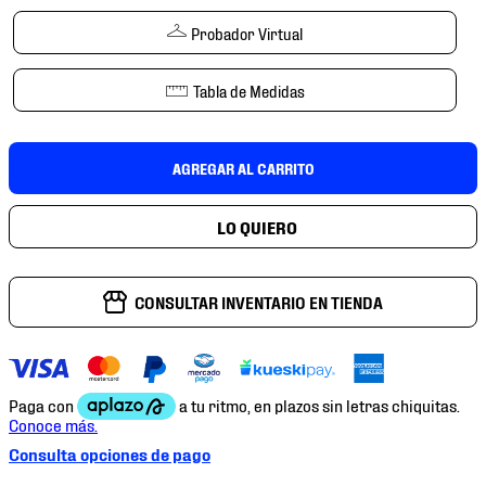
7
.
mochilas
Probador Virtual
8
.
chivas
9
.
tenis niño
Tabla de Medidas
10
.
tenis nike
AGREGAR AL CARRITO
CONSULTAR INVENTARIO EN TIENDA
Consulta opciones de pago