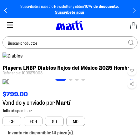
Suscríbete a nuestro Newsletter y obtén
10% de descuento.
Suscríbete aquí
Buscar productos
TÉRMINOS MÁS
Playera LNBP Diablos Rojos del México 2025 Hombre
BUSCADOS
Referencia
:
1099271003
1
.
tenis mujer
2
.
tenis hombre
$
799
.
00
3
.
tenis
Vendido y enviado por
4
.
tenis futbol
5
.
jersey
CH
ECH
GD
MD
6
.
mochila
Inventario disponible: 14 pieza(s).