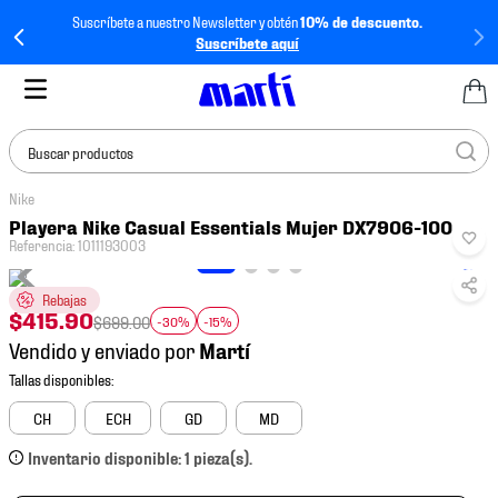
Suscríbete a nuestro Newsletter y obtén
10% de descuento.
Suscríbete aquí
Buscar productos
Nike
TÉRMINOS MÁS
Playera Nike Casual Essentials Mujer DX7906-100
BUSCADOS
Referencia
:
1011193003
1
.
tenis mujer
Rebajas
2
.
tenis hombre
$
415
.
90
$
699
.
00
-30%
-15%
Vendido y enviado por
3
.
tenis
4
.
jersey
CH
ECH
GD
MD
5
.
tenis futbol
Inventario disponible: 1 pieza(s).
6
.
mochila