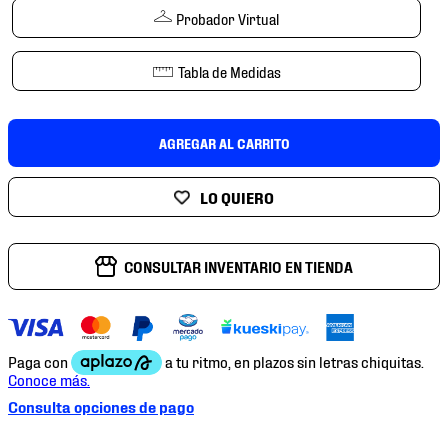
7
.
chivas
Probador Virtual
8
.
mochilas
Tabla de Medidas
9
.
tenis niño
10
.
tenis nike
AGREGAR AL CARRITO
CONSULTAR INVENTARIO EN TIENDA
Consulta opciones de pago