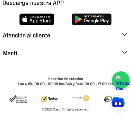
Descarga nuestra APP
Atención al cliente
Factura Electrónica
Martí
Preguntas Frecuentes
Historia
Métodos de Pago
Ubica tu Tienda
Horarios de atención
Cambios y Devoluciones
Lun a Vie: 08:00 - 20:00 hrs Sáb y Dom: 09:00 - 17:00 hrs
Aviso de Privacidad
Contacto
Términos y Condiciones
Condiciones de Entrega
© 2021 Martí. All rights reserved.
Promociones
Condiciones de Entrega y Devolución Marketplace
Experiencias