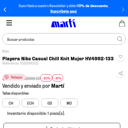
Suscríbete a nuestro Newsletter y obtén
10% de descuento.
Suscríbete aquí
Buscar productos
Nike
TÉRMINOS MÁS
Playera Nike Casual Chill Knit Mujer HV4992-133
BUSCADOS
Referencia
:
1083191002
1
.
tenis mujer
$
534
.
90
Rebajas
$
899
.
00
-30%
-15%
2
.
tenis hombre
Vendido y enviado por
3
.
tenis
4
.
jersey
CH
ECH
GD
MD
5
.
tenis futbol
Inventario disponible: 1 pieza(s).
6
.
mochila