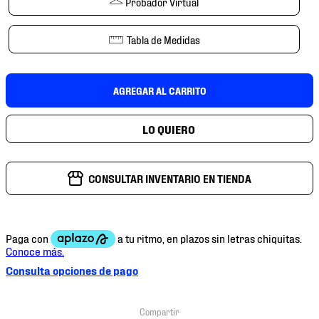
Probador Virtual
7
.
chivas
8
.
mochilas
Tabla de Medidas
9
.
tenis niño
10
.
tenis nike
AGREGAR AL CARRITO
CONSULTAR INVENTARIO EN TIENDA
Consulta opciones de pago