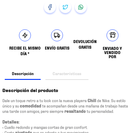
DEVOLUCIÓN
GRATIS
RECIBE EL MISMO
ENVÍO GRATIS
ENVIADO Y
VENDIDO
DÍA *
POR
Descripción
Características
Descripción del producto
Dale un toque retro a tu look con la nueva playera
Chill
de Nike. Su estilo
único y su
comodidad
te acompañan desde una mañana de trabajo hasta
una tarde con amigos, pero siempre
resaltando
tu personalidad.
Detalles:
• Cuello redondo y mangas cortas de gran confort.
• Corte
ajustado
que se adapta a tus movimientos.