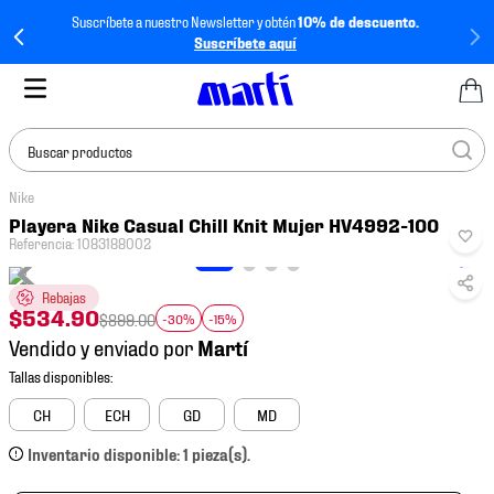
Suscríbete a nuestro Newsletter y obtén
10% de descuento.
Suscríbete aquí
Buscar productos
Nike
TÉRMINOS MÁS
Playera Nike Casual Chill Knit Mujer HV4992-100
BUSCADOS
Referencia
:
1083188002
1
.
tenis mujer
Rebajas
2
.
tenis hombre
$
534
.
90
$
899
.
00
-30%
-15%
Vendido y enviado por
3
.
tenis
4
.
tenis futbol
CH
ECH
GD
MD
5
.
jersey
Inventario disponible: 1 pieza(s).
6
.
mochila