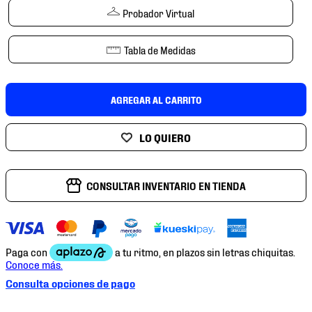
7
.
mochilas
Probador Virtual
8
.
chivas
Tabla de Medidas
9
.
tenis niño
10
.
tenis nike
AGREGAR AL CARRITO
CONSULTAR INVENTARIO EN TIENDA
Consulta opciones de pago