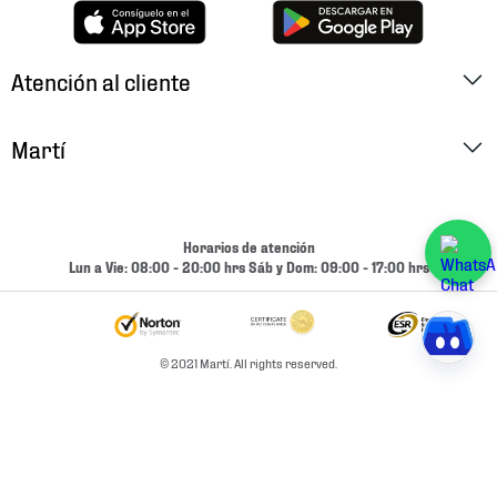
Atención al cliente
Factura Electrónica
Martí
Preguntas Frecuentes
Historia
Métodos de Pago
Ubica tu Tienda
Horarios de atención
Cambios y Devoluciones
Lun a Vie: 08:00 - 20:00 hrs Sáb y Dom: 09:00 - 17:00 hrs
Aviso de Privacidad
Contacto
Términos y Condiciones
Condiciones de Entrega
© 2021 Martí. All rights reserved.
Promociones
Condiciones de Entrega y Devolución Marketplace
Experiencias
Mapa del sitio
Bolsa De Trabajo