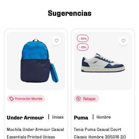
7
.
chivas
Sugerencias
8
.
mochilas
9
.
tenis niño
10
.
tenis nike
Rebajas
Under Armour
Puma
Hombre
Mochila Under Armour Casual
Tenis Puma Casual Court
Essentials Printed Unisex
Classic Hombre 395018 20