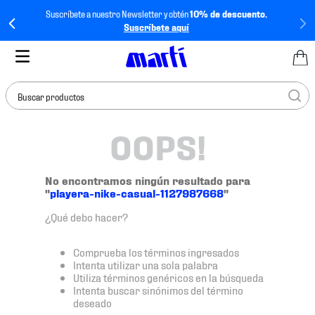
Suscríbete a nuestro Newsletter y obtén
10% de descuento.
Suscríbete aquí
Buscar productos
OOPS!
TÉRMINOS MÁS
BUSCADOS
1
.
tenis mujer
No encontramos ningún resultado para
"
playera-nike-casual-1127987668
"
2
.
tenis hombre
¿Qué debo hacer?
3
.
tenis
4
.
jersey
Comprueba los términos ingresados
Intenta utilizar una sola palabra
5
.
tenis futbol
Utiliza términos genéricos en la búsqueda
Intenta buscar sinónimos del término
6
.
mochila
deseado