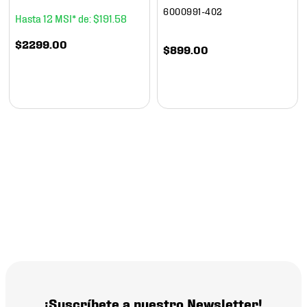
6000991-402
12
$
191
.
58
$
2299
.
00
$
899
.
00
¡Suscríbete a nuestro Newsletter!