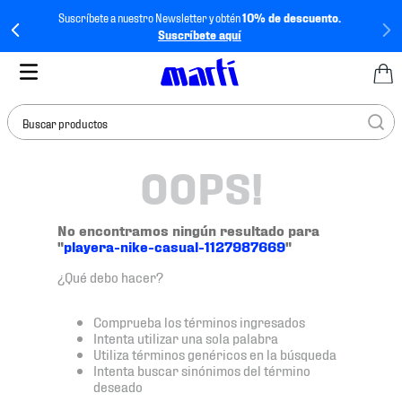
Suscríbete a nuestro Newsletter y obtén
10% de descuento.
Suscríbete aquí
Buscar productos
OOPS!
TÉRMINOS MÁS
BUSCADOS
1
.
tenis mujer
No encontramos ningún resultado para
"
playera-nike-casual-1127987669
"
2
.
tenis hombre
¿Qué debo hacer?
3
.
tenis
4
.
tenis futbol
Comprueba los términos ingresados
Intenta utilizar una sola palabra
5
.
mochila
Utiliza términos genéricos en la búsqueda
Intenta buscar sinónimos del término
6
.
jersey
deseado