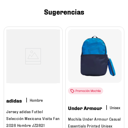
7
.
mochilas
Sugerencias
8
.
chivas
9
.
tenis niño
10
.
tenis nike
adidas
Hombre
Under Armour
Jersey adidas Futbol
Selección Mexicana Visita Fan
Mochila Under Armour Casual
2026 Hombre JZ2821
Essentials Printed Unisex