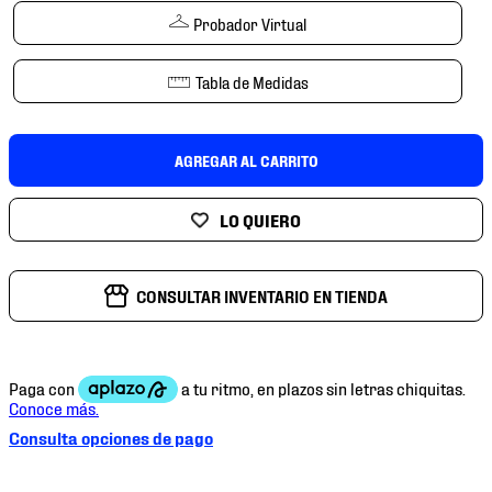
7
.
mochilas
Probador Virtual
8
.
chivas
Tabla de Medidas
9
.
tenis niño
10
.
tenis nike
AGREGAR AL CARRITO
CONSULTAR INVENTARIO EN TIENDA
Consulta opciones de pago