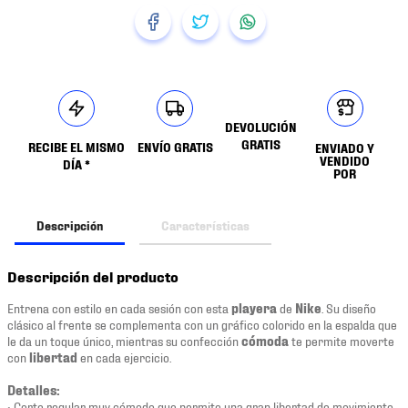
DEVOLUCIÓN
GRATIS
RECIBE EL MISMO
ENVÍO GRATIS
ENVIADO Y
VENDIDO
DÍA *
POR
Descripción
Características
Descripción del producto
Entrena con estilo en cada sesión con esta
playera
de
Nike
. Su diseño
clásico al frente se complementa con un gráfico colorido en la espalda que
le da un toque único, mientras su confección
cómoda
te permite moverte
con
libertad
en cada ejercicio.
Detalles:
• Corte regular muy cómodo que permite una gran libertad de movimiento.