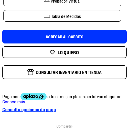
Probador Virtual
7
.
chivas
8
.
mochilas
Tabla de Medidas
9
.
tenis niño
10
.
tenis nike
AGREGAR AL CARRITO
CONSULTAR INVENTARIO EN TIENDA
Consulta opciones de pago