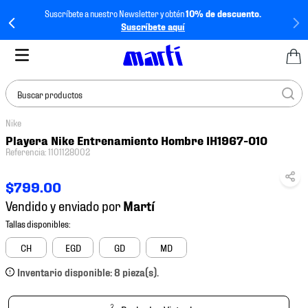
Suscríbete a nuestro Newsletter y obtén
10% de descuento.
Suscríbete aquí
Buscar productos
Nike
TÉRMINOS MÁS
Playera Nike Entrenamiento Hombre IH1967-010
BUSCADOS
Referencia
:
1101128002
1
.
tenis mujer
$
799
.
00
2
.
tenis hombre
Vendido y enviado por
3
.
tenis
4
.
tenis futbol
CH
EGD
GD
MD
5
.
jersey
Inventario disponible: 8 pieza(s).
6
.
mochila