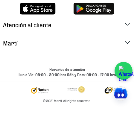
Atención al cliente
Factura Electrónica
Martí
Preguntas Frecuentes
Historia
Métodos de Pago
Ubica tu Tienda
Horarios de atención
Cambios y Devoluciones
Lun a Vie: 08:00 - 20:00 hrs Sáb y Dom: 09:00 - 17:00 hrs
Aviso de Privacidad
Contacto
Términos y Condiciones
Condiciones de Entrega
© 2021 Martí. All rights reserved.
Promociones
Condiciones de Entrega y Devolución Marketplace
Experiencias
Mapa del sitio
Bolsa De Trabajo