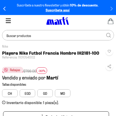
Suscríbete a nuestro Newsletter y obtén
10% de descuento.
Suscríbete aquí
Buscar productos
Nike
TÉRMINOS MÁS
Playera Nike Futbol Francia Hombre IH2181-100
BUSCADOS
Referencia
:
1101054002
1
.
tenis mujer
$
559
.
30
Rebajas
$
799
.
00
-30%
2
.
tenis hombre
Vendido y enviado por
3
.
tenis
4
.
tenis futbol
CH
EGD
GD
MD
5
.
jersey
Inventario disponible: 1 pieza(s).
6
.
mochila