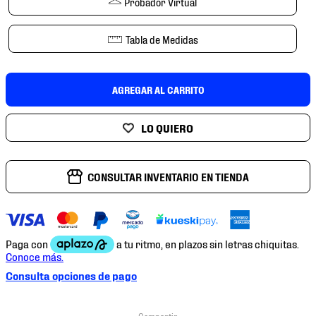
Probador Virtual
7
.
mochilas
8
.
chivas
Tabla de Medidas
9
.
tenis niño
10
.
tenis nike
AGREGAR AL CARRITO
CONSULTAR INVENTARIO EN TIENDA
Consulta opciones de pago