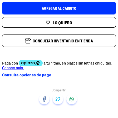
7
.
mochilas
AGREGAR AL CARRITO
8
.
chivas
9
.
tenis niño
10
.
tenis nike
CONSULTAR INVENTARIO EN TIENDA
Consulta opciones de pago