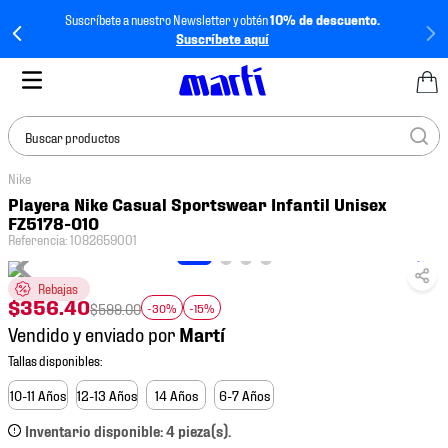
Suscríbete a nuestro Newsletter y obtén
10% de descuento.
Suscríbete aquí
Buscar productos
Nike
TÉRMINOS MÁS
Playera Nike Casual Sportswear Infantil Unisex
BUSCADOS
FZ5178-010
Referencia
:
1082659001
1
.
tenis mujer
2
.
tenis hombre
Rebajas
$
356
.
40
$
599
.
00
-30%
-15%
3
.
tenis
Vendido y enviado por
4
.
tenis futbol
5
.
mochila
10-11 Años
12-13 Años
14 Años
6-7 Años
6
.
jersey
Inventario disponible: 4 pieza(s).