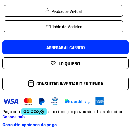
7
.
mochilas
Probador Virtual
8
.
chivas
9
.
tenis niño
Tabla de Medidas
10
.
tenis nike
AGREGAR AL CARRITO
CONSULTAR INVENTARIO EN TIENDA
Consulta opciones de pago