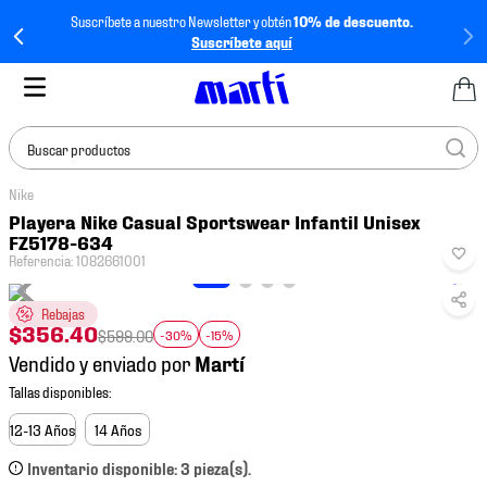
Suscríbete a nuestro Newsletter y obtén
10% de descuento.
Suscríbete aquí
Buscar productos
Nike
TÉRMINOS MÁS
Playera Nike Casual Sportswear Infantil Unisex
BUSCADOS
FZ5178-634
Referencia
:
1082661001
1
.
tenis mujer
2
.
tenis hombre
Rebajas
$
356
.
40
$
599
.
00
-30%
-15%
3
.
tenis
Vendido y enviado por
4
.
tenis futbol
5
.
jersey
12-13 Años
14 Años
6
.
mochila
Inventario disponible: 3 pieza(s).