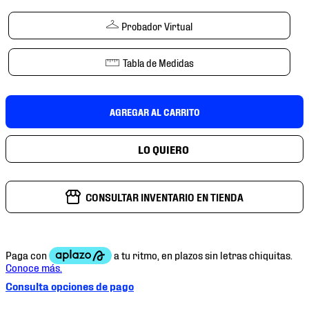
7
.
mochilas
Probador Virtual
8
.
chivas
9
.
tenis niño
Tabla de Medidas
10
.
tenis nike
AGREGAR AL CARRITO
CONSULTAR INVENTARIO EN TIENDA
Consulta opciones de pago