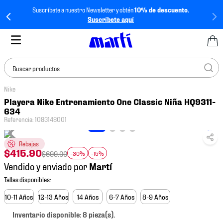
Suscríbete a nuestro Newsletter y obtén
10% de descuento.
Suscríbete aquí
Buscar productos
Nike
TÉRMINOS MÁS
Playera Nike Entrenamiento One Classic Niña HQ9311-
BUSCADOS
634
Referencia
:
1083148001
1
.
tenis mujer
2
.
tenis hombre
Rebajas
$
415
.
90
$
699
.
00
-30%
-15%
3
.
tenis
Vendido y enviado por
4
.
tenis futbol
5
.
mochila
10-11 Años
12-13 Años
14 Años
6-7 Años
8-9 Años
6
.
jersey
Inventario disponible: 8 pieza(s).