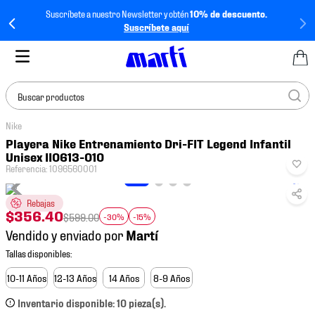
Suscríbete a nuestro Newsletter y obtén
10% de descuento.
Suscríbete aquí
Buscar productos
Nike
TÉRMINOS MÁS
Playera Nike Entrenamiento Dri-FIT Legend Infantil
BUSCADOS
Unisex II0613-010
Referencia
:
1096560001
1
.
tenis mujer
2
.
tenis hombre
Rebajas
$
356
.
40
$
599
.
00
-30%
-15%
3
.
tenis
Vendido y enviado por
4
.
tenis futbol
5
.
jersey
10-11 Años
12-13 Años
14 Años
8-9 Años
6
.
mochila
Inventario disponible: 10 pieza(s).