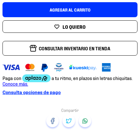
7
.
mochilas
AGREGAR AL CARRITO
8
.
chivas
9
.
tenis niño
10
.
tenis nike
CONSULTAR INVENTARIO EN TIENDA
Consulta opciones de pago