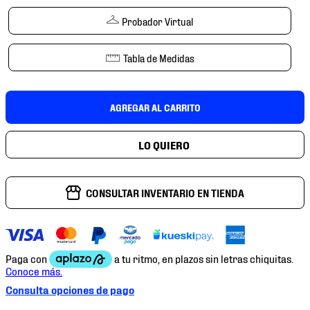
7
.
chivas
Probador Virtual
8
.
mochilas
9
.
tenis niño
Tabla de Medidas
10
.
tenis nike
AGREGAR AL CARRITO
CONSULTAR INVENTARIO EN TIENDA
Consulta opciones de pago