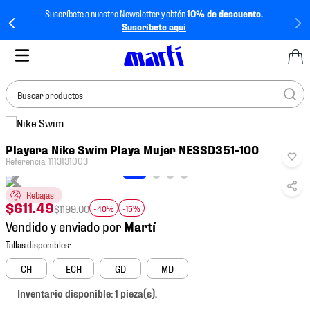
Suscríbete a nuestro Newsletter y obtén
10% de descuento.
Suscríbete aquí
Buscar productos
TÉRMINOS MÁS
Playera Nike Swim Playa Mujer NESSD351-100
BUSCADOS
Referencia
:
1113131003
1
.
tenis mujer
Rebajas
2
.
tenis hombre
$
611
.
49
$
1199
.
00
-40%
-15%
3
.
tenis
Vendido y enviado por
4
.
jersey
5
.
tenis futbol
CH
ECH
GD
MD
6
.
mochila
Inventario disponible: 1 pieza(s).