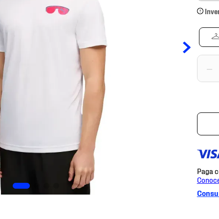
Inve
－
Consul