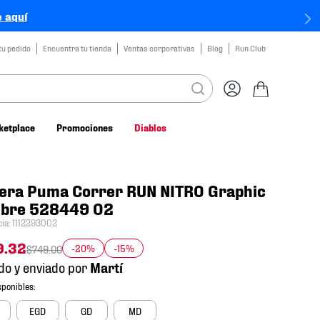
 aquí
tu pedido
Encuentra tu tienda
Ventas corporativas
Blog
Run Club
ketplace
Promociones
Diablos
era Puma Correr RUN NITRO Graphic
bre 528449 02
cia
:
1112293002
9
.
32
-20%
-15%
$
749
.
00
do y enviado por
EGD
GD
MD