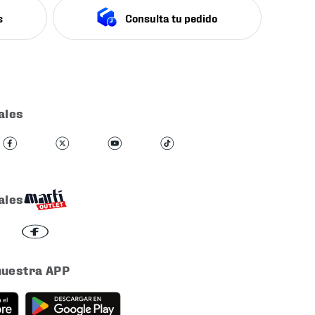
s
Consulta tu pedido
ales
ales
nuestra APP