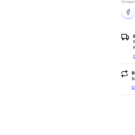
P
P
C
D
Si
C