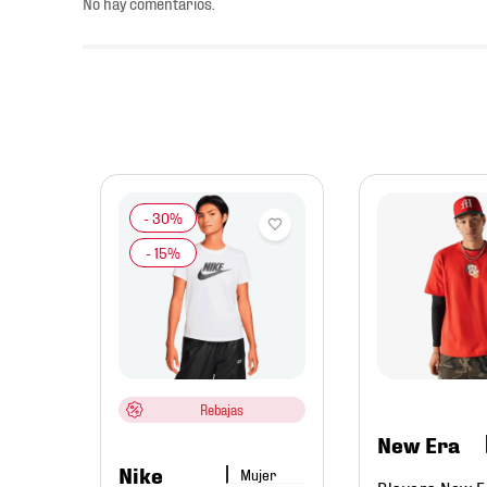
No hay comentarios.
mbre
al
997-
Rebajas
New Era
Nike
Mujer
Playera New 