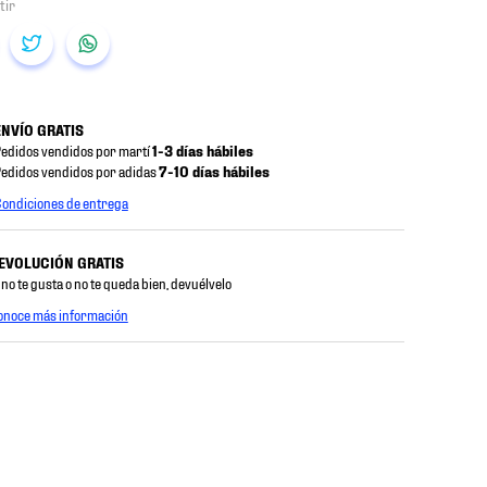
ENVÍO GRATIS
edidos vendidos por martí
1-3 días hábiles
edidos vendidos por adidas
7-10 días hábiles
ondiciones de entrega
EVOLUCIÓN GRATIS
 no te gusta o no te queda bien, devuélvelo
onoce más información