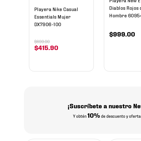
Diablos Rojos 
Playera Nike Casual
Hombre 6095
Essentials Mujer
DX7906-100
$
999
.
00
$
699
.
00
$
415
.
90
¡Suscríbete a nuestro Ne
10%
Y obtén
de descuento y oferta