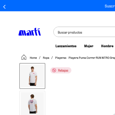
Suscr
Buscar productos
Lanzamientos
Mujer
Hombre
TÉRMINOS MÁS BUSCADOS
Ropa
Playeras
Playera Puma Correr RUN NITRO Gr
1
.
tenis mujer
2
.
tenis hombre
Rebajas
3
.
tenis
4
.
tenis futbol
5
.
jersey
6
.
mochila
7
.
chivas