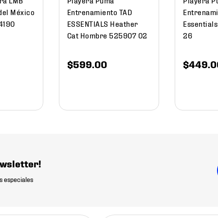
del México
Entrenamiento TAD
Entrenami
4190
ESSENTIALS Heather
Essential
Cat Hombre 525907 02
26
$
599
.
00
$
449
.
0
wsletter!
s especiales