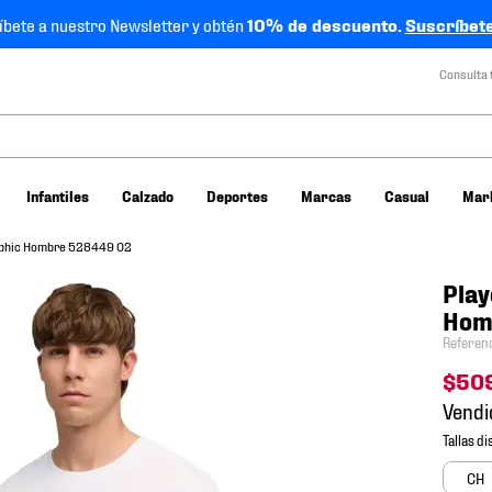
íbete a nuestro Newsletter y obtén
10% de descuento.
Suscríbete
Consulta 
Infantiles
Calzado
Deportes
Marcas
Casual
Mar
aphic Hombre 528449 02
Play
Hom
Referen
$
50
Vendi
CH