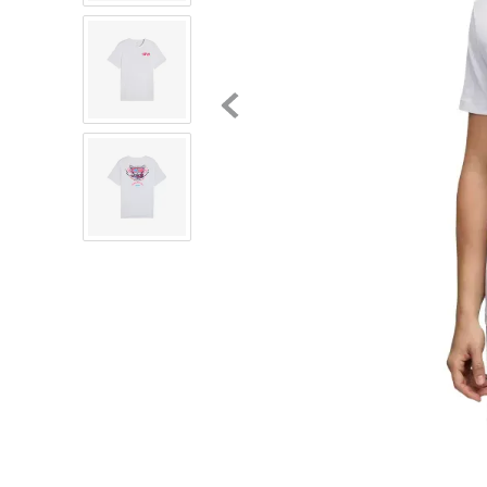
8
.
mochilas
9
.
tenis niño
10
.
tenis nike