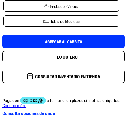
7
.
mochilas
Probador Virtual
8
.
chivas
Tabla de Medidas
9
.
tenis niño
10
.
tenis nike
AGREGAR AL CARRITO
CONSULTAR INVENTARIO EN TIENDA
Consulta opciones de pago