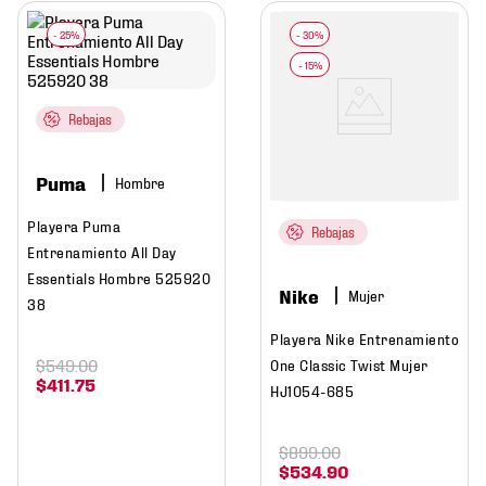
Rebajas
Puma
Hombre
Playera Puma
Rebajas
Entrenamiento All Day
Essentials Hombre 525920
Nike
Mujer
38
Playera Nike Entrenamiento
$
549
.
00
One Classic Twist Mujer
$
411
.
75
HJ1054-685
$
899
.
00
$
534
.
90