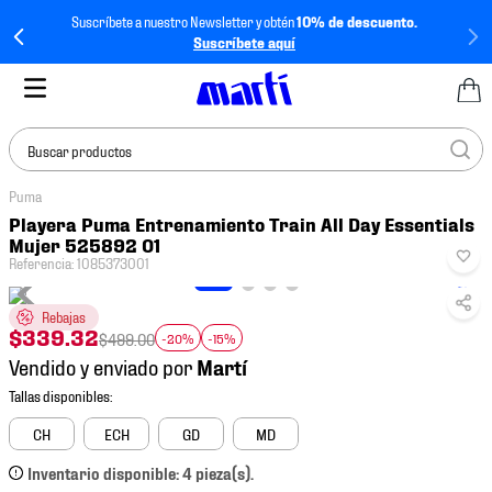
Suscríbete a nuestro Newsletter y obtén
10% de descuento.
Suscríbete aquí
Buscar productos
Puma
TÉRMINOS MÁS
Playera Puma Entrenamiento Train All Day Essentials
BUSCADOS
Mujer 525892 01
Referencia
:
1085373001
1
.
tenis mujer
2
.
tenis hombre
Rebajas
$
339
.
32
$
499
.
00
-20%
-15%
3
.
tenis
Vendido y enviado por
4
.
tenis futbol
5
.
jersey
CH
ECH
GD
MD
6
.
mochila
Inventario disponible: 4 pieza(s).