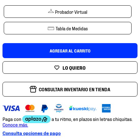
7
.
chivas
Probador Virtual
8
.
mochilas
9
.
tenis niño
Tabla de Medidas
10
.
tenis nike
AGREGAR AL CARRITO
CONSULTAR INVENTARIO EN TIENDA
Consulta opciones de pago