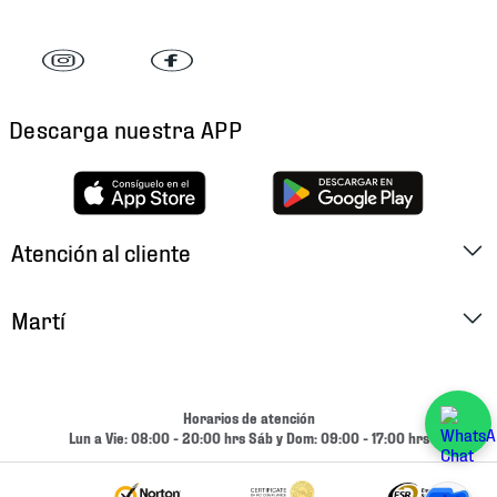
Descarga nuestra APP
Atención al cliente
Factura Electrónica
Martí
Preguntas Frecuentes
Historia
Métodos de Pago
Ubica tu Tienda
Horarios de atención
Cambios y Devoluciones
Lun a Vie: 08:00 - 20:00 hrs Sáb y Dom: 09:00 - 17:00 hrs
Aviso de Privacidad
Contacto