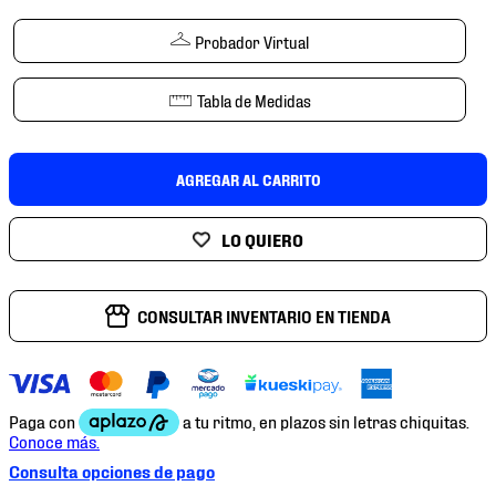
7
.
mochilas
Probador Virtual
8
.
chivas
9
.
tenis niño
Tabla de Medidas
10
.
tenis nike
AGREGAR AL CARRITO
CONSULTAR INVENTARIO EN TIENDA
Consulta opciones de pago