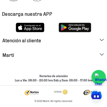
Descarga nuestra APP
Atención al cliente
Factura Electrónica
Martí
Preguntas Frecuentes
Historia
Métodos de Pago
Ubica tu Tienda
Horarios de atención
Cambios y Devoluciones
Lun a Vie: 08:00 - 20:00 hrs Sáb y Dom: 09:00 - 17:00 hrs
Aviso de Privacidad
Contacto
Términos y Condiciones
Condiciones de Entrega
© 2021 Martí. All rights reserved.
Promociones