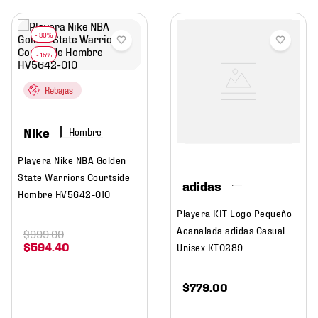
Rebajas
Nike
Hombre
Playera Nike NBA Golden
State Warriors Courtside
adidas
Hombre HV5642-010
Playera KIT Logo Pequeño
Acanalada adidas Casual
$
999
.
00
$
594
.
40
Unisex KT0289
$
779
.
00