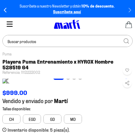
Suscríbete a nuestro Newsletter y obtén
10% de descuento.
Suscríbete aquí
Buscar productos
Puma
TÉRMINOS MÁS
Playera Puma Entrenamiento x HYROX Hombre
BUSCADOS
528519 64
Referencia
:
1112222002
1
.
tenis mujer
2
.
tenis hombre
$
999
.
00
3
.
tenis
Vendido y enviado por
4
.
tenis futbol
5
.
mochila
CH
EGD
GD
MD
6
.
jersey
Inventario disponible: 5 pieza(s).