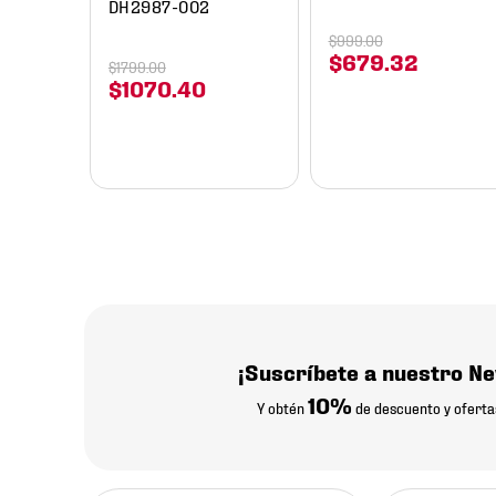
DH2987-002
$
999
.
00
$
679
.
32
$
1799
.
00
$
1070
.
40
¡Suscríbete a nuestro Ne
10%
Y obtén
de descuento y oferta