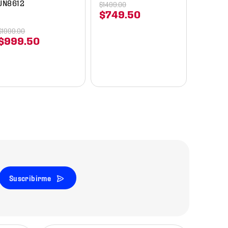
JN8612
$
1499
.
00
$
749
.
50
$
1999
.
00
$
999
.
50
Suscribirme