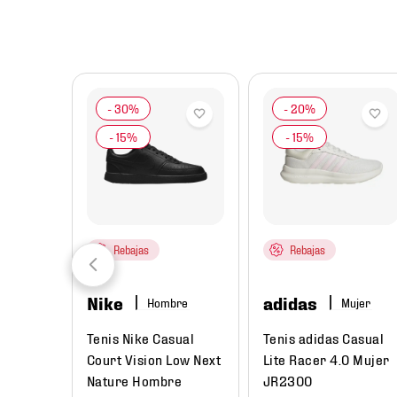
8
.
mochilas
9
.
tenis niño
10
.
tenis nike
Rebajas
Rebajas
Nike
adidas
Hombre
Mujer
das
Tenis Nike Casual
Tenis adidas Casual
Unisex
Court Vision Low Next
Lite Racer 4.0 Mujer
Nature Hombre
JR2300