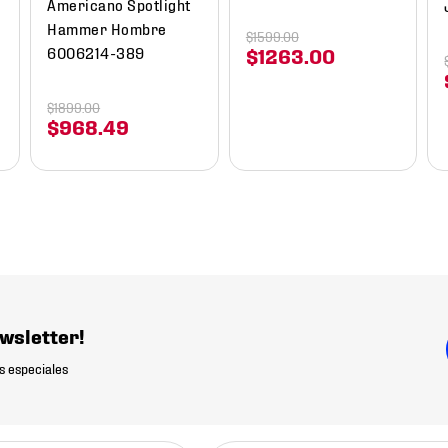
Americano Spotlight
Hammer Hombre
$
1599
.
00
6006214-389
$
1263
.
00
$
1899
.
00
$
968
.
49
wsletter!
s especiales