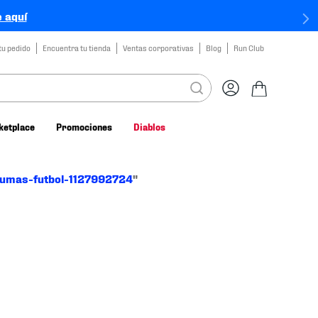
 aquí
tu pedido
Encuentra tu tienda
Ventas corporativas
Blog
Run Club
ketplace
Promociones
Diablos
pumas-futbol-1127992724
"