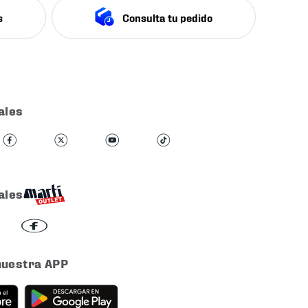
s
Consulta tu pedido
ales
ales
nuestra APP