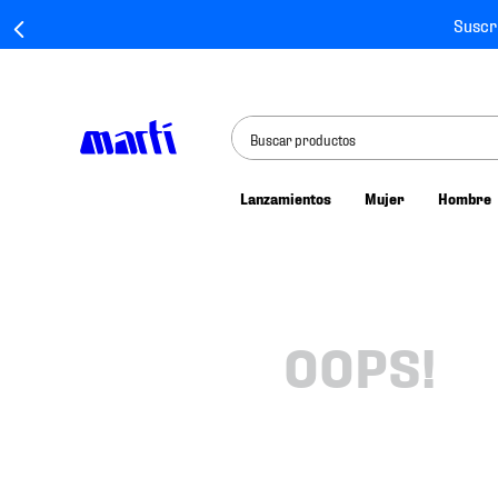
Suscr
Buscar productos
Lanzamientos
Mujer
Hombre
TÉRMINOS MÁS BUSCADOS
1
.
tenis mujer
2
.
tenis hombre
3
.
tenis
OOPS!
4
.
tenis futbol
5
.
jersey
6
.
mochila
7
.
chivas