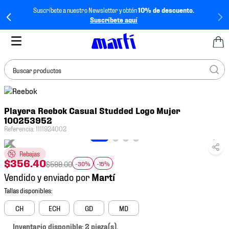
Suscríbete a nuestro Newsletter y obtén
10% de descuento.
Suscríbete aquí
Buscar productos
TÉRMINOS MÁS
Playera Reebok Casual Studded Logo Mujer
BUSCADOS
100253952
1
.
tenis mujer
Referencia
:
1111924002
2
.
tenis hombre
Rebajas
$
356
.
40
3
.
tenis
$
599
.
00
-30%
-15%
Vendido y enviado por
4
.
tenis futbol
5
.
jersey
CH
ECH
GD
MD
6
.
mochila
Inventario disponible: 2 pieza(s).