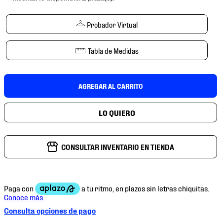
7
.
chivas
8
.
mochilas
Probador Virtual
9
.
tenis niño
Tabla de Medidas
10
.
tenis nike
AGREGAR AL CARRITO
CONSULTAR INVENTARIO EN TIENDA
Consulta opciones de pago