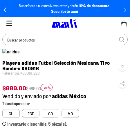
Suscríbete a nuestro Newsletter y obtén
10% de descuento.
Suscríbete aquí
Buscar productos
TÉRMINOS MÁS
Playera adidas Futbol Selección Mexicana Tiro
BUSCADOS
Hombre KB0916
1
.
tenis mujer
Referencia
:
KB0916_220
2
.
tenis hombre
$
689
.
00
-
31 %
$
999
.
00
3
.
tenis
Vendido y enviado por
4
.
tenis futbol
5
.
mochila
CH
EGD
GD
MD
6
.
jersey
Inventario disponible: 5 pieza(s).