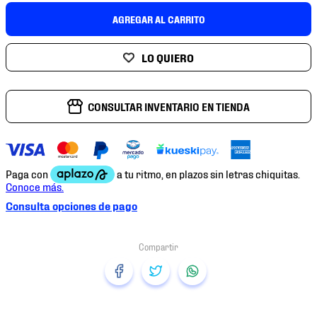
7
.
mochilas
AGREGAR AL CARRITO
8
.
chivas
9
.
tenis niño
10
.
tenis nike
CONSULTAR INVENTARIO EN TIENDA
Consulta opciones de pago