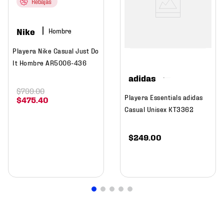
Rebajas
Nike
Hombre
Playera Nike Casual Just Do
It Hombre AR5006-436
adidas
$
799
.
00
Playera Essentials adidas
$
475
.
40
Casual Unisex KT3362
$
249
.
00