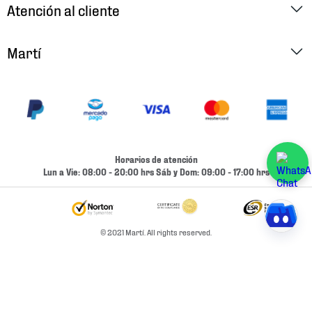
Atención al cliente
Factura Electrónica
Martí
Preguntas Frecuentes
Historia
Métodos de Pago
Ubica tu Tienda
Cambios y Devoluciones
Aviso de Privacidad
Contacto
Horarios de atención
Términos y Condiciones
Lun a Vie: 08:00 - 20:00 hrs Sáb y Dom: 09:00 - 17:00 hrs
Condiciones de Entrega
Promociones
Condiciones de Entrega y Devolución Marketplace
Experiencias
© 2021 Martí. All rights reserved.
Mapa del sitio
Bolsa De Trabajo