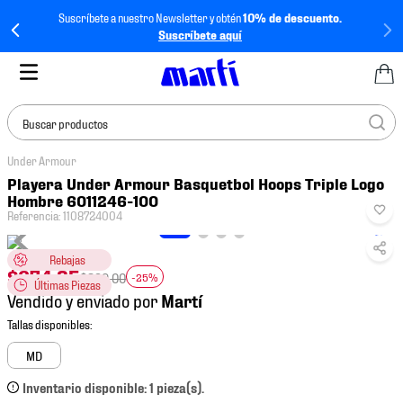
Suscríbete a nuestro Newsletter y obtén
10% de descuento.
Suscríbete aquí
Buscar productos
Under Armour
TÉRMINOS MÁS
Playera Under Armour Basquetbol Hoops Triple Logo
BUSCADOS
Hombre 6011246-100
Referencia
:
1108724004
1
.
tenis mujer
2
.
tenis hombre
Rebajas
$
674
.
25
$
899
.
00
-25%
Últimas Piezas
3
.
tenis
Vendido y enviado por
4
.
tenis futbol
5
.
mochila
MD
6
.
jersey
Inventario disponible: 1 pieza(s).