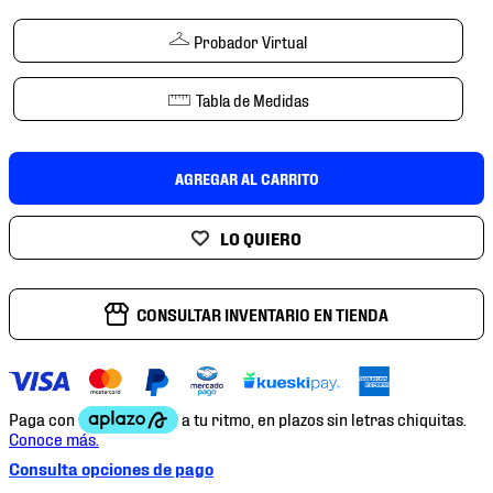
7
.
mochilas
Probador Virtual
8
.
chivas
9
.
tenis niño
Tabla de Medidas
10
.
tenis nike
AGREGAR AL CARRITO
CONSULTAR INVENTARIO EN TIENDA
Consulta opciones de pago