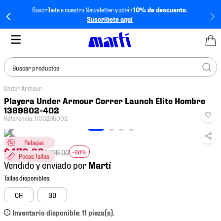
Suscríbete a nuestro Newsletter y obtén
10% de descuento.
Suscríbete aquí
Buscar productos
Under Armour
TÉRMINOS MÁS
Playera Under Armour Correr Launch Elite Hombre
BUSCADOS
1389802-402
Referencia
:
1106295002
1
.
tenis mujer
2
.
tenis hombre
Rebajas
$
479
.
60
$
1199
.
00
-60%
Pocas Tallas
3
.
tenis
Vendido y enviado por
4
.
tenis futbol
5
.
jersey
CH
GD
6
.
mochila
Inventario disponible: 11 pieza(s).