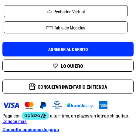
7
.
mochilas
Probador Virtual
8
.
chivas
9
.
tenis niño
Tabla de Medidas
10
.
tenis nike
AGREGAR AL CARRITO
CONSULTAR INVENTARIO EN TIENDA
Consulta opciones de pago