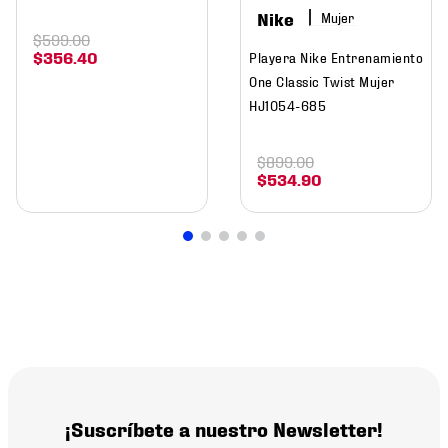
Nike
Mujer
$
599
.
00
$
356
.
40
Playera Nike Entrenamiento
One Classic Twist Mujer
HJ1054-685
$
899
.
00
$
534
.
90
¡Suscríbete a nuestro Newsletter!