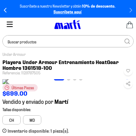
Suscríbete a nuestro Newsletter y obtén
10% de descuento.
Suscríbete aquí
Buscar productos
Under Armour
TÉRMINOS MÁS
Playera Under Armour Entrenamiento HeatGear
BUSCADOS
Hombre 1361518-100
Referencia
:
1129787505
1
.
tenis mujer
2
.
tenis hombre
Últimas Piezas
$
699
.
00
3
.
tenis
Vendido y enviado por
4
.
tenis futbol
5
.
mochila
CH
MD
6
.
jersey
Inventario disponible: 1 pieza(s).