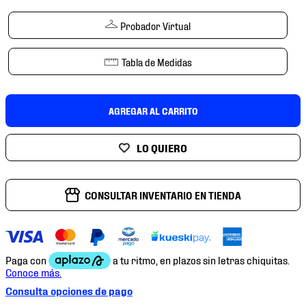
7
.
mochilas
Probador Virtual
8
.
chivas
9
.
tenis niño
Tabla de Medidas
10
.
tenis nike
AGREGAR AL CARRITO
CONSULTAR INVENTARIO EN TIENDA
Consulta opciones de pago