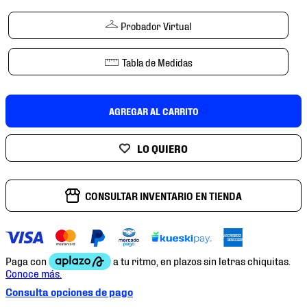
7
.
mochilas
Probador Virtual
8
.
chivas
9
.
tenis niño
Tabla de Medidas
10
.
tenis nike
AGREGAR AL CARRITO
CONSULTAR INVENTARIO EN TIENDA
Consulta opciones de pago