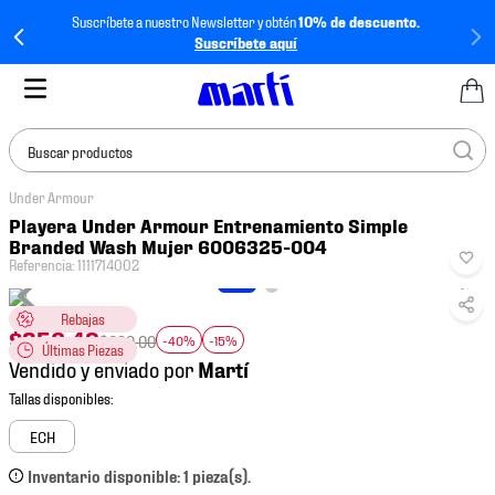
Suscríbete a nuestro Newsletter y obtén
10% de descuento.
Suscríbete aquí
Buscar productos
Under Armour
TÉRMINOS MÁS
Playera Under Armour Entrenamiento Simple
BUSCADOS
Branded Wash Mujer 6006325-004
Referencia
:
1111714002
1
.
tenis mujer
2
.
tenis hombre
Rebajas
$
356
.
49
$
699
.
00
-40%
-15%
Últimas Piezas
3
.
tenis
Vendido y enviado por
4
.
tenis futbol
5
.
jersey
ECH
6
.
mochila
Inventario disponible: 1 pieza(s).