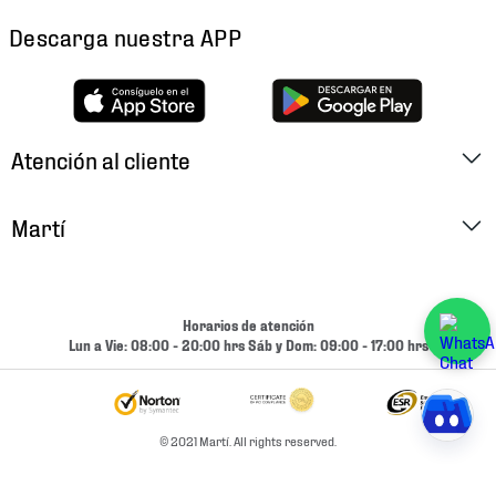
Descarga nuestra APP
Atención al cliente
Factura Electrónica
Martí
Preguntas Frecuentes
Historia
Métodos de Pago
Ubica tu Tienda
Horarios de atención
Cambios y Devoluciones
Lun a Vie: 08:00 - 20:00 hrs Sáb y Dom: 09:00 - 17:00 hrs
Aviso de Privacidad
Contacto
Términos y Condiciones
Condiciones de Entrega
© 2021 Martí. All rights reserved.
Promociones
Condiciones de Entrega y Devolución Marketplace