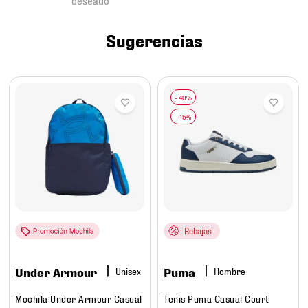
7
.
chivas
8
.
mochilas
Sugerencias
9
.
tenis niño
10
.
tenis nike
Rebajas
Under Armour
Puma
Hombre
Mochila Under Armour Casual
Tenis Puma Casual Court