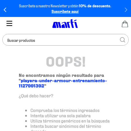
Suscríbete a nuestro Newsletter y obtén
10% de descuento.
Suscríbete aquí
Buscar productos
OOPS!
TÉRMINOS MÁS
BUSCADOS
1
.
tenis mujer
No encontramos ningún resultado para
"
playera-under-armour-entrenamiento-
2
.
tenis hombre
1127991392
"
3
.
tenis
¿Qué debo hacer?
4
.
jersey
Comprueba los términos ingresados
5
.
tenis futbol
Intenta utilizar una sola palabra
Utiliza términos genéricos en la búsqueda
6
.
mochila
Intenta buscar sinónimos del término
deseado