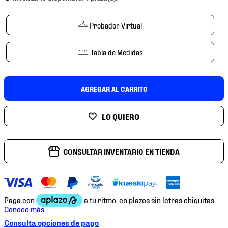
7
.
chivas
8
.
mochilas
Probador Virtual
9
.
tenis niño
Tabla de Medidas
10
.
tenis nike
AGREGAR AL CARRITO
CONSULTAR INVENTARIO EN TIENDA
Consulta opciones de pago