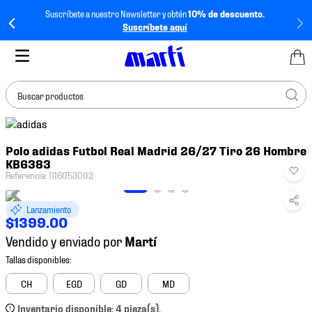
Suscríbete a nuestro Newsletter y obtén
10% de descuento.
Suscríbete aquí
Buscar productos
TÉRMINOS MÁS
Polo adidas Futbol Real Madrid 26/27 Tiro 26 Hombre
BUSCADOS
KB6383
1
.
tenis mujer
Referencia
:
1116053002
2
.
tenis hombre
Lanzamiento
$
1399
.
00
3
.
tenis
Vendido y enviado por
4
.
tenis futbol
5
.
jersey
CH
EGD
GD
MD
6
.
mochila
Inventario disponible: 4 pieza(s).