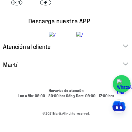
Descarga nuestra APP
Atención al cliente
Factura Electrónica
Martí
Preguntas Frecuentes
Historia
Métodos de Pago
Ubica tu Tienda
Horarios de atención
Cambios y Devoluciones
Lun a Vie: 08:00 - 20:00 hrs Sáb y Dom: 09:00 - 17:00 hrs
Aviso de Privacidad
Contacto
Términos y Condiciones
© 2021 Martí. All rights reserved.
Condiciones de Entrega
Promociones
Condiciones de Entrega y Devolución Marketplace