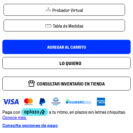
7
.
mochilas
Probador Virtual
8
.
chivas
9
.
tenis niño
Tabla de Medidas
10
.
tenis nike
AGREGAR AL CARRITO
CONSULTAR INVENTARIO EN TIENDA
Consulta opciones de pago