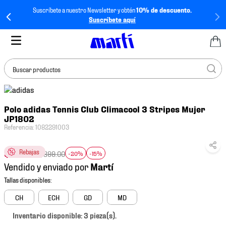
Suscríbete a nuestro Newsletter y obtén
10% de descuento.
Suscríbete aquí
Buscar productos
TÉRMINOS MÁS
Polo adidas Tennis Club Climacool 3 Stripes Mujer
BUSCADOS
JP1802
1
.
tenis mujer
Referencia
:
1082291003
2
.
tenis hombre
$
611
.
32
Rebajas
$
899
.
00
-20%
-15%
3
.
tenis
Vendido y enviado por
4
.
tenis futbol
5
.
jersey
CH
ECH
GD
MD
6
.
mochila
Inventario disponible: 3 pieza(s).