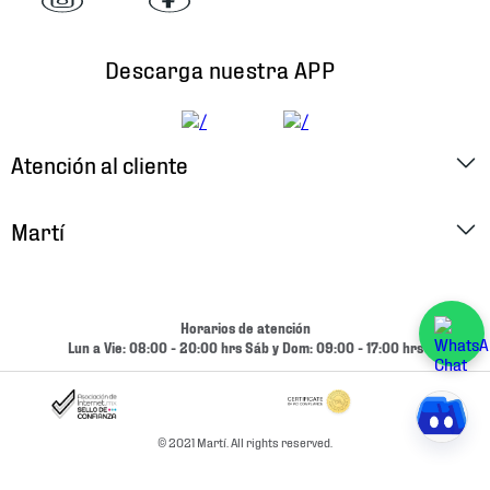
Descarga nuestra APP
Atención al cliente
Factura Electrónica
Martí
Preguntas Frecuentes
Historia
Métodos de Pago
Ubica tu Tienda
Horarios de atención
Cambios y Devoluciones
Lun a Vie: 08:00 - 20:00 hrs Sáb y Dom: 09:00 - 17:00 hrs
Aviso de Privacidad
Contacto
Términos y Condiciones
Condiciones de Entrega
© 2021 Martí. All rights reserved.
Promociones
Condiciones de Entrega y Devolución Marketplace