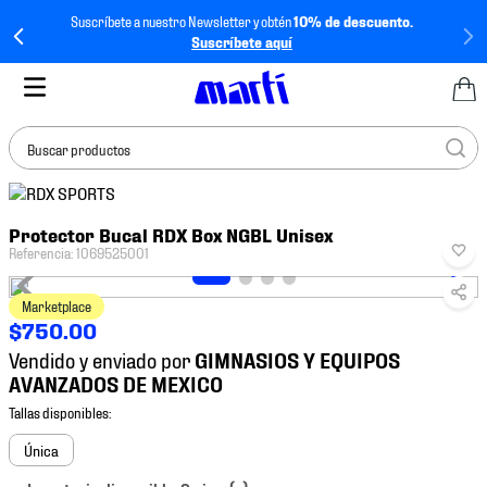
Suscríbete a nuestro Newsletter y obtén
10% de descuento.
Suscríbete aquí
Buscar productos
TÉRMINOS MÁS
Protector Bucal RDX Box NGBL Unisex
BUSCADOS
Referencia
:
1069525001
1
.
tenis mujer
Marketplace
2
.
tenis hombre
$
750
.
00
3
.
tenis
Vendido y enviado por
4
.
jersey
5
.
tenis futbol
Única
6
.
mochila