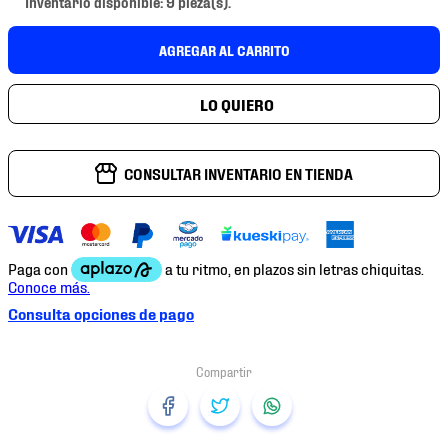
Inventario disponible: 9 pieza(s).
7
.
chivas
8
.
mochilas
AGREGAR AL CARRITO
9
.
tenis niño
10
.
tenis nike
CONSULTAR INVENTARIO EN TIENDA
Consulta opciones de pago