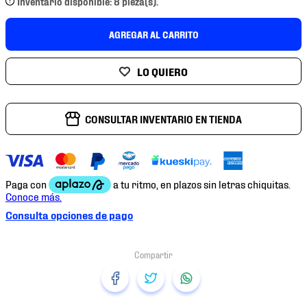
Inventario disponible: 8 pieza(s).
7
.
chivas
8
.
mochilas
AGREGAR AL CARRITO
9
.
tenis niño
10
.
tenis nike
CONSULTAR INVENTARIO EN TIENDA
Consulta opciones de pago