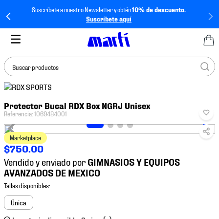
Suscríbete a nuestro Newsletter y obtén
10% de descuento.
Suscríbete aquí
Buscar productos
TÉRMINOS MÁS
Protector Bucal RDX Box NGRJ Unisex
BUSCADOS
Referencia
:
1069484001
1
.
tenis mujer
Marketplace
2
.
tenis hombre
$
750
.
00
3
.
tenis
Vendido y enviado por
4
.
jersey
5
.
tenis futbol
Única
6
.
mochila