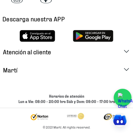
Descarga nuestra APP
Atención al cliente
Factura Electrónica
Martí
Preguntas Frecuentes
Historia
Métodos de Pago
Ubica tu Tienda
Horarios de atención
Cambios y Devoluciones
Lun a Vie: 08:00 - 20:00 hrs Sáb y Dom: 09:00 - 17:00 hrs
Aviso de Privacidad
Contacto
Términos y Condiciones
Condiciones de Entrega
© 2021 Martí. All rights reserved.
Promociones