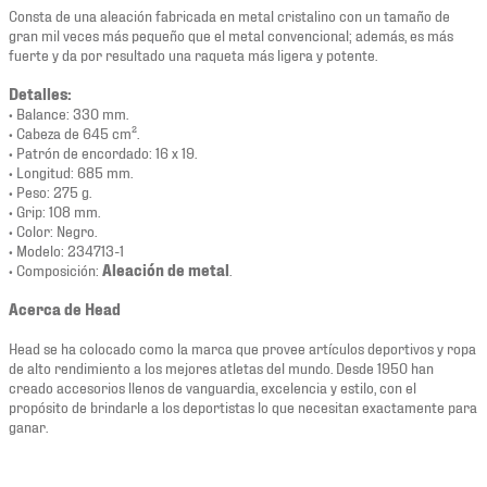
Consta de una aleación fabricada en metal cristalino con un tamaño de
gran mil veces más pequeño que el metal convencional; además, es más
fuerte y da por resultado una raqueta más ligera y potente.
Detalles:
• Balance: 330 mm.
• Cabeza de 645 cm².
• Patrón de encordado: 16 x 19.
• Longitud: 685 mm.
• Peso: 275 g.
• Grip: 108 mm.
• Color: Negro.
• Modelo: 234713-1
• Composición:
Aleación de metal
.
Acerca de Head
Head se ha colocado como la marca que provee artículos deportivos y ropa
de alto rendimiento a los mejores atletas del mundo. Desde 1950 han
creado accesorios llenos de vanguardia, excelencia y estilo, con el
propósito de brindarle a los deportistas lo que necesitan exactamente para
ganar.