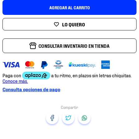
7
.
mochilas
AGREGAR AL CARRITO
8
.
chivas
9
.
tenis niño
10
.
tenis nike
CONSULTAR INVENTARIO EN TIENDA
Consulta opciones de pago