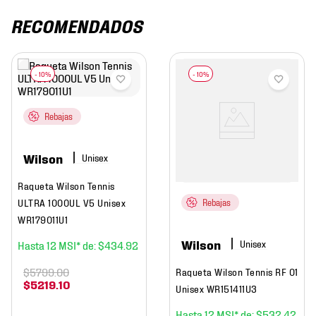
RECOMENDADOS
Rebajas
Wilson
Raqueta Wilson Tennis
ULTRA 1000UL V5 Unisex
Rebajas
WR179011U1
Wilson
12
$
434
.
92
$
5799
.
00
Raqueta Wilson Tennis RF 01
$
5219
.
10
Unisex WR151411U3
12
$
532
.
42