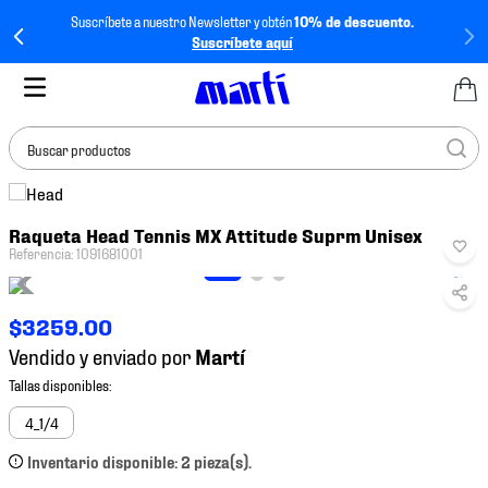
Suscríbete a nuestro Newsletter y obtén
10% de descuento.
Suscríbete aquí
Buscar productos
TÉRMINOS MÁS
Raqueta Head Tennis MX Attitude Suprm Unisex
BUSCADOS
Referencia
:
1091681001
1
.
tenis mujer
2
.
tenis hombre
$
3259
.
00
3
.
tenis
Vendido y enviado por
4
.
tenis futbol
5
.
jersey
4_1/4
6
.
mochila
Inventario disponible: 2 pieza(s).