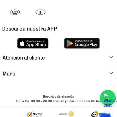
Descarga nuestra APP
Atención al cliente
Factura Electrónica
Martí
Preguntas Frecuentes
Historia
Métodos de Pago
Ubica tu Tienda
Horarios de atención
Cambios y Devoluciones
Lun a Vie: 08:00 - 20:00 hrs Sáb y Dom: 09:00 - 17:00 hrs
Aviso de Privacidad
Contacto
Términos y Condiciones