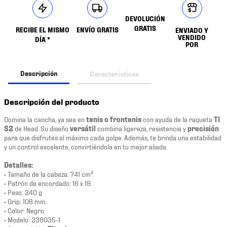
DEVOLUCIÓN
GRATIS
RECIBE EL MISMO
ENVÍO GRATIS
ENVIADO Y
VENDIDO
DÍA *
POR
Descripción
Características
Descripción del producto
Domina la cancha, ya sea en
tenis o frontenis
con ayuda de la raqueta
TI
S2
de Head. Su diseño
versátil
combina ligereza, resistencia y
precisión
para que disfrutes al máximo cada golpe. Además, te brinda una estabilidad
y un control excelente, convirtiéndola en tu mejor aliada.
Detalles:
• Tamaño de la cabeza: 741 cm².
• Patrón de encordado: 16 x 19.
• Peso: 240 g
• Grip: 108 mm.
• Color: Negro.
• Modelo: 236035-1