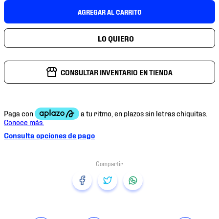
7
.
mochilas
AGREGAR AL CARRITO
8
.
tenis niño
9
.
chivas
10
.
tenis nike
CONSULTAR INVENTARIO EN TIENDA
Consulta opciones de pago