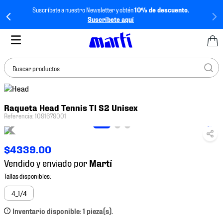
Suscríbete a nuestro Newsletter y obtén
10% de descuento.
Suscríbete aquí
Buscar productos
TÉRMINOS MÁS
Raqueta Head Tennis TI S2 Unisex
BUSCADOS
Referencia
:
1091679001
1
.
tenis mujer
2
.
tenis hombre
$
4339
.
00
3
.
tenis
Vendido y enviado por
4
.
tenis futbol
5
.
mochila
4_1/4
6
.
jersey
Inventario disponible: 1 pieza(s).