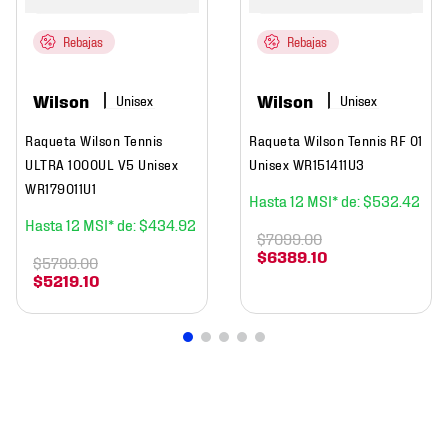
Rebajas
Rebajas
Wilson
Wilson
Raqueta Wilson Tennis
Raqueta Wilson Tennis RF 01
ULTRA 1000UL V5 Unisex
Unisex WR151411U3
WR179011U1
12
$
532
.
42
12
$
434
.
92
$
7099
.
00
$
6389
.
10
$
5799
.
00
$
5219
.
10