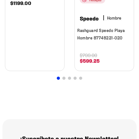
$
1199
.
00
Speedo
Hombre
Rashguard Speedo Playa
Hombre 87748221-020
$
799
.
00
$
599
.
25
¡Suscríbete a nuestro Newsletter!