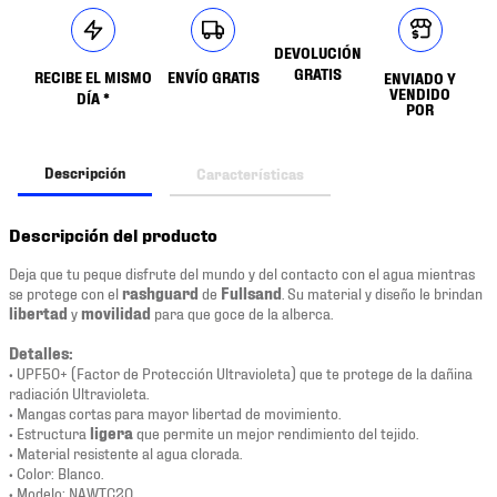
DEVOLUCIÓN
GRATIS
RECIBE EL MISMO
ENVÍO GRATIS
ENVIADO Y
VENDIDO
DÍA *
POR
Descripción
Características
Descripción del producto
Deja que tu peque disfrute del mundo y del contacto con el agua mientras
se protege con el
rashguard
de
Fullsand
. Su material y diseño le brindan
libertad
y
movilidad
para que goce de la alberca.
Detalles:
• UPF50+ (Factor de Protección Ultravioleta) que te protege de la dañina
radiación Ultravioleta.
• Mangas cortas para mayor libertad de movimiento.
• Estructura
ligera
que permite un mejor rendimiento del tejido.
• Material resistente al agua clorada.
• Color: Blanco.
• Modelo: NAWTC20