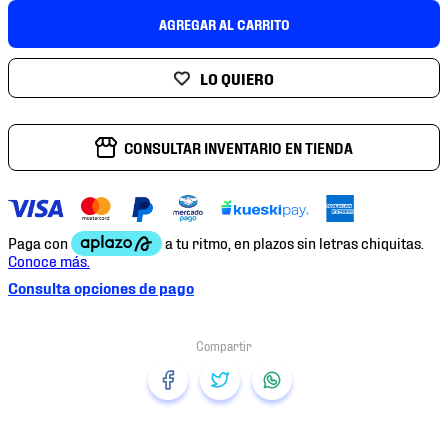
7
.
chivas
AGREGAR AL CARRITO
8
.
mochilas
9
.
tenis niño
10
.
tenis nike
CONSULTAR INVENTARIO EN TIENDA
Consulta opciones de pago