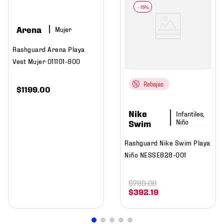
Arena
Mujer
Rashguard Arena Playa
Vest Mujer 011101-900
Rebajas
$
1199
.
00
Nike
Infantiles,
Niño
Swim
Rashguard Nike Swim Playa
Niño NESSE828-001
$
769
.
00
$
392
.
19