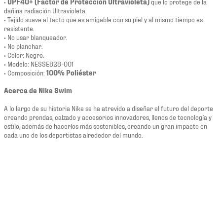
•
UPF40+ (Factor de Protección Ultravioleta)
que lo protege de la
dañina radiación Ultravioleta.
• Tejido suave al tacto que es amigable con su piel y al mismo tiempo es
resistente.
• No usar blanqueador.
• No planchar.
• Color: Negro.
• Modelo: NESSE828-001
• Composición:
100% Poliéster
Acerca de Nike Swim
A lo largo de su historia Nike se ha atrevido a diseñar el futuro del deporte
creando prendas, calzado y accesorios innovadores, llenos de tecnología y
estilo, además de hacerlos más sostenibles, creando un gran impacto en
cada uno de los deportistas alrededor del mundo.