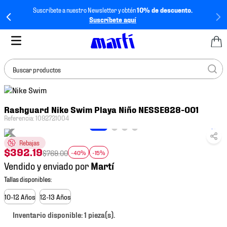
Suscríbete a nuestro Newsletter y obtén
10% de descuento.
Suscríbete aquí
Buscar productos
TÉRMINOS MÁS
Rashguard Nike Swim Playa Niño NESSE828-001
BUSCADOS
Referencia
:
1092721004
1
.
tenis mujer
Rebajas
2
.
tenis hombre
$
392
.
19
$
769
.
00
-40%
-15%
3
.
tenis
Vendido y enviado por
4
.
tenis futbol
5
.
mochila
10-12 Años
12-13 Años
6
.
jersey
Inventario disponible: 1 pieza(s).