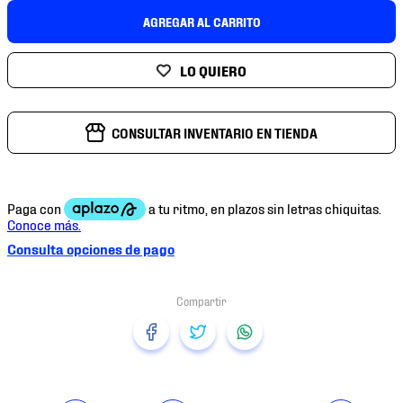
7
.
mochilas
AGREGAR AL CARRITO
8
.
chivas
9
.
tenis niño
10
.
tenis nike
CONSULTAR INVENTARIO EN TIENDA
Consulta opciones de pago