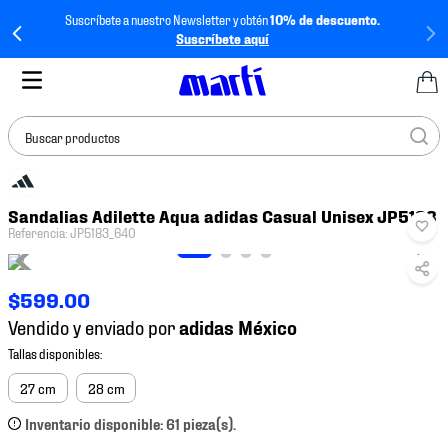
Suscríbete a nuestro Newsletter y obtén
10% de descuento.
Suscríbete aquí
Buscar productos
TÉRMINOS MÁS
Sandalias Adilette Aqua adidas Casual Unisex JP5183
BUSCADOS
Referencia
:
JP5183_640
1
.
tenis mujer
2
.
tenis hombre
$
599
.
00
3
.
tenis
Vendido y enviado por
4
.
tenis futbol
5
.
mochila
27 cm
28 cm
6
.
jersey
Inventario disponible: 61 pieza(s).