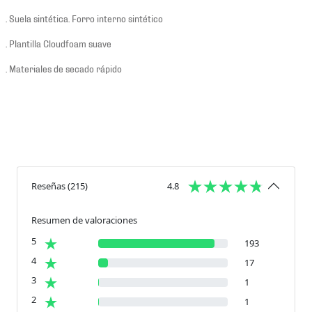
. Suela sintética. Forro interno sintético
. Plantilla Cloudfoam suave
. Materiales de secado rápido
Reseñas
(
215
)
4.8
Resumen de valoraciones
5
193
4
17
3
1
2
1