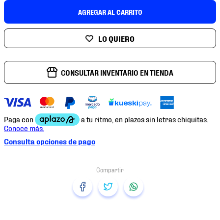
7
.
mochilas
AGREGAR AL CARRITO
8
.
chivas
9
.
tenis niño
10
.
tenis nike
CONSULTAR INVENTARIO EN TIENDA
Consulta opciones de pago