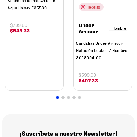
Sandalias adidas Adilette
Rebajas
Aqua Unisex F35539
Under
$
799
.
00
Hombre
$
543
.
32
Armour
Sandalias Under Armour
Natación Locker V Hombre
3028094-001
$
599
.
00
$
407
.
32
¡Suscríbete a nuestro Newsletter!