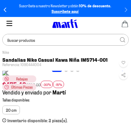
Suscríbete a nuestro Newsletter y obtén
10% de descuento.
Suscríbete aquí
Buscar productos
Nike
TÉRMINOS MÁS
Sandalias Nike Casual Kawa Niña IM5714-001
BUSCADOS
Referencia
:
1090444004
1
.
tenis mujer
Rebajas
2
.
tenis hombre
$
475
.
40
$
799
.
00
-30%
-15%
Últimas Piezas
Vendido y enviado por
3
.
tenis
4
.
tenis futbol
20 cm
5
.
jersey
Inventario disponible: 2 pieza(s).
6
.
mochila