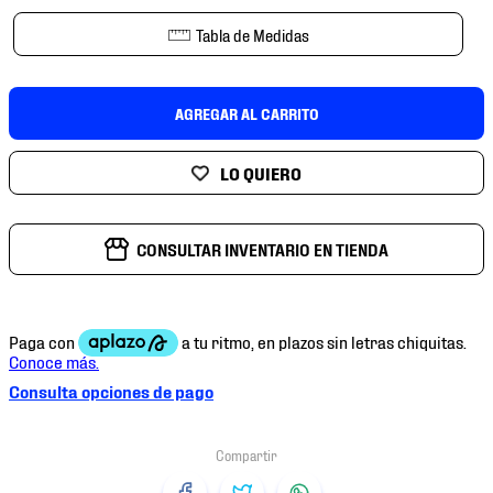
7
.
mochilas
Tabla de Medidas
8
.
chivas
9
.
tenis niño
AGREGAR AL CARRITO
10
.
tenis nike
CONSULTAR INVENTARIO EN TIENDA
Consulta opciones de pago