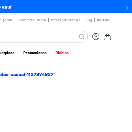
 aquí
tu pedido
Encuentra tu tienda
Ventas corporativas
Blog
Run Club
ketplace
Promociones
Diablos
idas-casual-1127974927
"