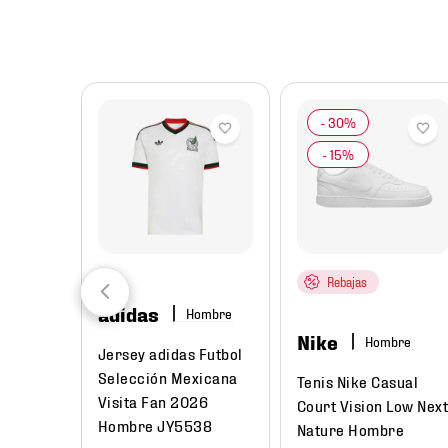
8
.
chivas
9
.
tenis niño
10
.
tenis nike
Rebajas
adidas
Hombre
Nike
Hombre
Jersey adidas Futbol
Selección Mexicana
Tenis Nike Casual
Visita Fan 2026
Court Vision Low Nex
Hombre JY5538
Nature Hombre