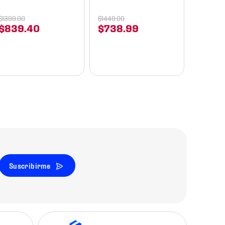
1
$
249
.
91
$
1399
.
00
$
1449
.
00
$
839
.
40
$
738
.
99
$
299
Suscribirme