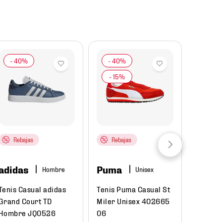
Rebajas
Rebajas
adida
adidas
Puma
Hombre
Jersey 
Selecc
Tenis Casual adidas
Tenis Puma Casual St
Visita 
Grand Court TD
Miler Unisex 402665
Hombre
Hombre JQ0526
06