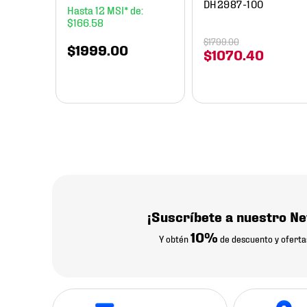
DH2987-100
12
$
166
.
58
$
1799
.
00
$
1999
.
00
$
1070
.
40
¡Suscríbete a nuestro Ne
10%
Y obtén
de descuento y oferta