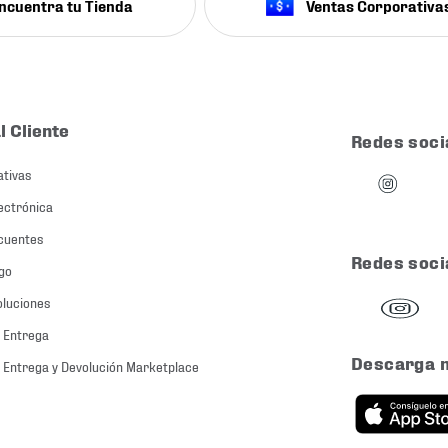
ncuentra tu Tienda
Ventas Corporativa
l Cliente
Redes soci
ativas
ectrónica
cuentes
Redes soci
go
oluciones
 Entrega
Descarga 
 Entrega y Devolución Marketplace