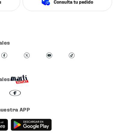
s
Consulta tu pedido
ales
ales
nuestra APP