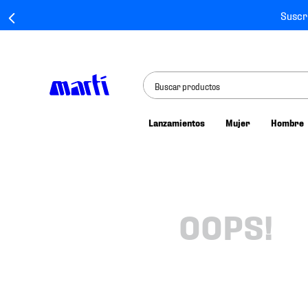
Suscr
Buscar productos
Lanzamientos
Mujer
Hombre
TÉRMINOS MÁS BUSCADOS
1
.
tenis mujer
2
.
tenis hombre
3
.
tenis
OOPS!
4
.
tenis futbol
5
.
jersey
6
.
mochila
7
.
mochilas