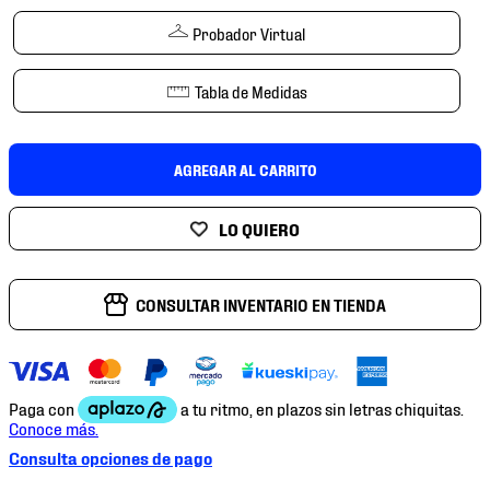
7
.
mochilas
Probador Virtual
8
.
chivas
9
.
tenis niño
Tabla de Medidas
10
.
tenis nike
AGREGAR AL CARRITO
CONSULTAR INVENTARIO EN TIENDA
Consulta opciones de pago