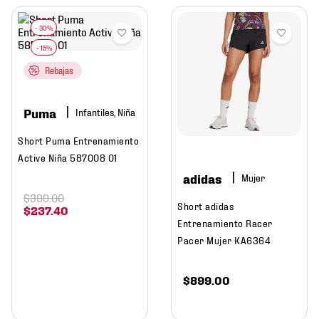
Rebajas
Puma
Infantiles, Niña
Short Puma Entrenamiento
Active Niña 587008 01
adidas
Mujer
$
399
.
00
Short adidas
$
237
.
40
Entrenamiento Racer
Pacer Mujer KA6364
$
899
.
00