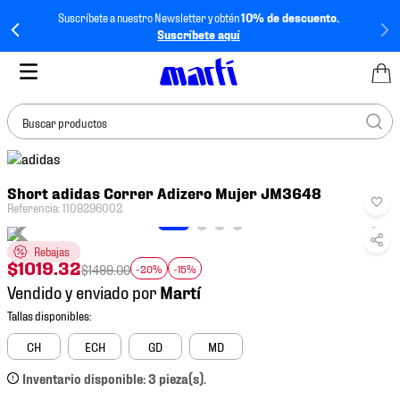
Suscríbete a nuestro Newsletter y obtén
10% de descuento.
Suscríbete aquí
Buscar productos
TÉRMINOS MÁS
Short adidas Correr Adizero Mujer JM3648
BUSCADOS
Referencia
:
1108296002
1
.
tenis mujer
Rebajas
2
.
tenis hombre
$
1019
.
32
$
1499
.
00
-20%
-15%
3
.
tenis
Vendido y enviado por
4
.
tenis futbol
5
.
jersey
CH
ECH
GD
MD
6
.
mochila
Inventario disponible: 3 pieza(s).