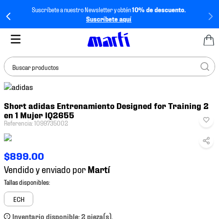
Suscríbete a nuestro Newsletter y obtén
10% de descuento.
Suscríbete aquí
Buscar productos
TÉRMINOS MÁS
Short adidas Entrenamiento Designed for Training 2
BUSCADOS
en 1 Mujer IQ2655
1
.
tenis mujer
Referencia
:
1099735002
2
.
tenis hombre
$
899
.
00
3
.
tenis
Vendido y enviado por
4
.
tenis futbol
5
.
jersey
ECH
6
.
mochila
Inventario disponible: 2 pieza(s).