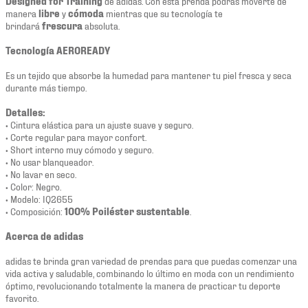
Designed for Training
de adidas. Con esta prenda podrás moverte de
manera
libre
y
cómoda
mientras que su tecnología te
brindará
frescura
absoluta.
Tecnología AEROREADY
Es un tejido que absorbe la humedad para mantener tu piel fresca y seca
durante más tiempo.
Detalles:
• Cintura elástica para un ajuste suave y seguro.
• Corte regular para mayor confort.
• Short interno muy cómodo y seguro.
• No usar blanqueador.
• No lavar en seco.
• Color: Negro.
• Modelo: IQ2655
• Composición:
100% Poiléster sustentable
.
Acerca de adidas
adidas te brinda gran variedad de prendas para que puedas comenzar una
vida activa y saludable, combinando lo último en moda con un rendimiento
óptimo, revolucionando totalmente la manera de practicar tu deporte
favorito.