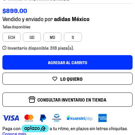
7
.
mochilas
$
899
.
00
8
.
chivas
Vendido y enviado por
9
.
tenis niño
10
.
tenis nike
ECH
GD
MD
S
Inventario disponible: 318 pieza(s).
AGREGAR AL CARRITO
CONSULTAR INVENTARIO EN TIENDA