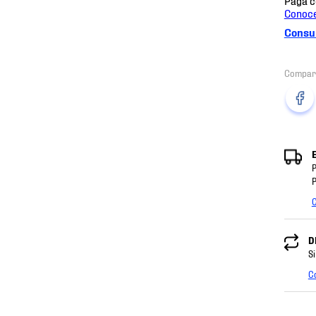
Consul
P
P
C
D
Si
C