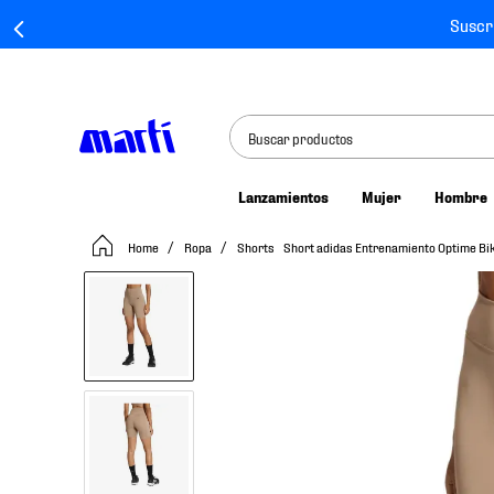
Suscr
Buscar productos
Lanzamientos
Mujer
Hombre
TÉRMINOS MÁS BUSCADOS
Ropa
Shorts
Short adidas Entrenamiento Optime B
1
.
tenis mujer
2
.
tenis hombre
3
.
tenis
4
.
tenis futbol
5
.
mochila
6
.
jersey
7
.
mochilas