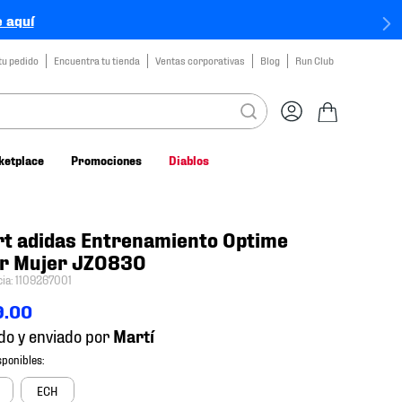
 aquí
tu pedido
Encuentra tu tienda
Ventas corporativas
Blog
Run Club
ketplace
Promociones
Diablos
t adidas Entrenamiento Optime
er Mujer JZ0830
cia
:
1109267001
9
.
00
do y enviado por
ECH