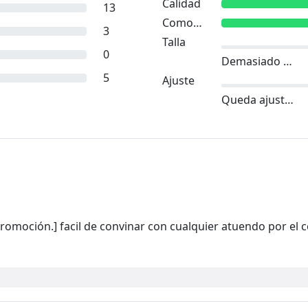
Calidad
13
Comodidad
3
Talla
0
Demasiado pequeño
5
Ajuste
Queda ajustado
romoción.] facil de convinar con cualquier atuendo por el c