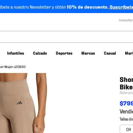
íbete a nuestro Newsletter y obtén
10% de descuento.
Suscríbete
Consulta 
Infantiles
Calzado
Deportes
Marcas
Casual
Mar
iker Mujer JZ0830
Shor
Bik
Referen
$
79
Vendi
CH