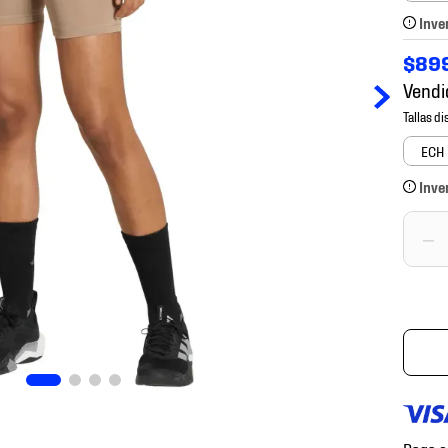
Inve
$
89
Vendi
ECH
Inve
－