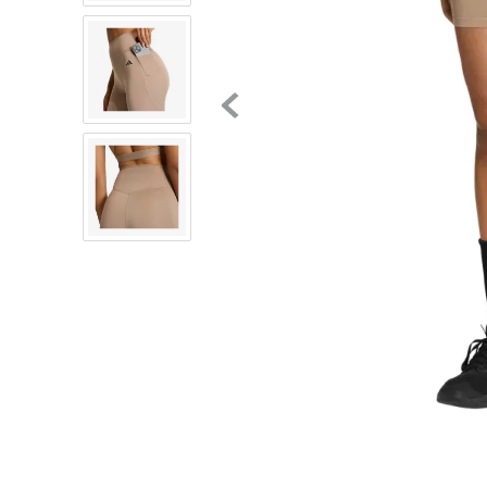
8
.
chivas
9
.
tenis niño
10
.
tenis nike