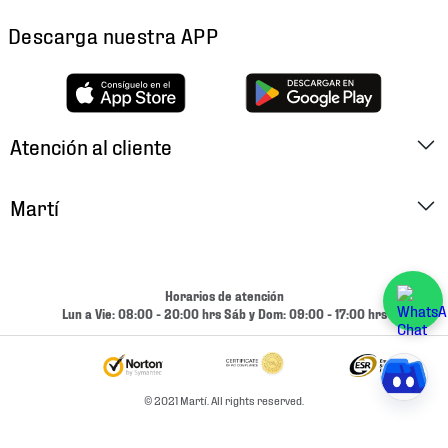
Descarga nuestra APP
Atención al cliente
Factura Electrónica
Martí
Preguntas Frecuentes
Historia
Métodos de Pago
Ubica tu Tienda
Horarios de atención
Cambios y Devoluciones
Lun a Vie: 08:00 - 20:00 hrs Sáb y Dom: 09:00 - 17:00 hrs
Aviso de Privacidad
Contacto
Términos y Condiciones
Condiciones de Entrega
© 2021 Martí. All rights reserved.
Promociones
Condiciones de Entrega y Devolución Marketplace