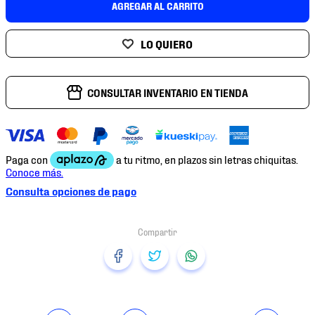
AGREGAR AL CARRITO
7
.
mochilas
8
.
chivas
9
.
tenis niño
10
.
tenis nike
CONSULTAR INVENTARIO EN TIENDA
Consulta opciones de pago