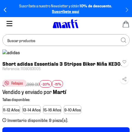
Suscríbete a nuestro Newsletter y obtén
10% de descuento.
Suscríbete aquí
Buscar productos
TÉRMINOS MÁS
Short adidas Essentials 3 Stripes Biker Niña KE3070
BUSCADOS
Referencia
:
1108083005
1
.
tenis mujer
$
271
.
32
Rebajas
2
.
tenis hombre
$
399
.
00
-20%
-15%
Vendido y enviado por
3
.
tenis
4
.
tenis futbol
11-12 Años
13-14 Años
15-16 Años
9-10 Años
5
.
jersey
Inventario disponible: 9 pieza(s).
6
.
mochila