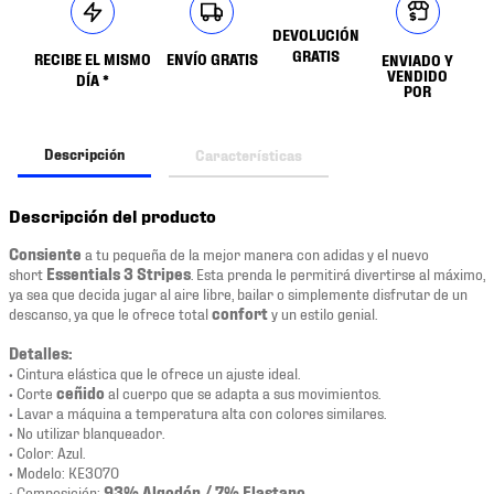
DEVOLUCIÓN
GRATIS
RECIBE EL MISMO
ENVÍO GRATIS
ENVIADO Y
VENDIDO
DÍA *
POR
Descripción
Características
Descripción del producto
Consiente
a tu pequeña de la mejor manera con adidas y el nuevo
short
Essentials 3 Stripes
. Esta prenda le permitirá divertirse al máximo,
ya sea que decida jugar al aire libre, bailar o simplemente disfrutar de un
descanso, ya que le ofrece total
confort
y un estilo genial.
Detalles:
• Cintura elástica que le ofrece un ajuste ideal.
• Corte
ceñido
al cuerpo que se adapta a sus movimientos.
• Lavar a máquina a temperatura alta con colores similares.
• No utilizar blanqueador.
• Color: Azul.
• Modelo: KE3070
• Composición:
93% Algodón / 7% Elastano
.