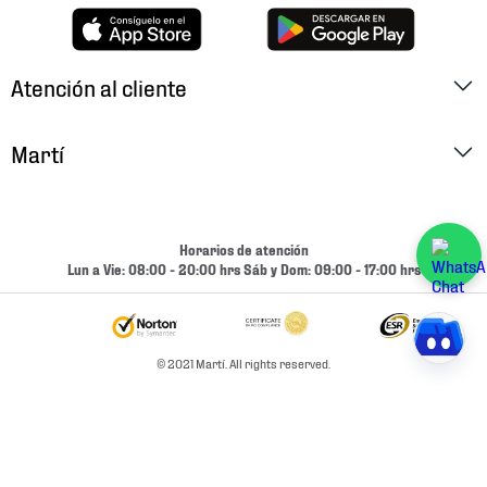
Atención al cliente
Factura Electrónica
Martí
Preguntas Frecuentes
Historia
Métodos de Pago
Ubica tu Tienda
Horarios de atención
Cambios y Devoluciones
Lun a Vie: 08:00 - 20:00 hrs Sáb y Dom: 09:00 - 17:00 hrs
Aviso de Privacidad
Contacto
Términos y Condiciones
Condiciones de Entrega
© 2021 Martí. All rights reserved.
Promociones
Condiciones de Entrega y Devolución Marketplace
Experiencias
Mapa del sitio
Bolsa De Trabajo