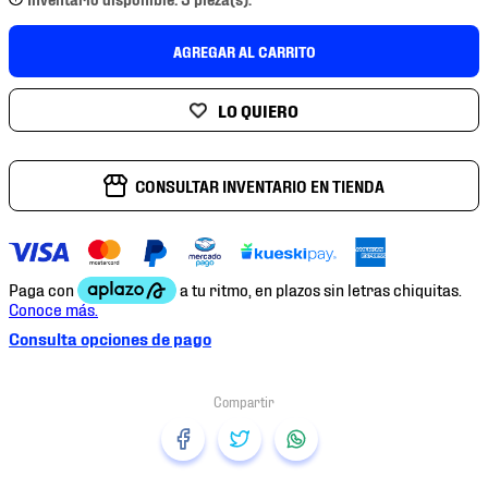
7
.
mochilas
8
.
chivas
AGREGAR AL CARRITO
9
.
tenis niño
10
.
tenis nike
CONSULTAR INVENTARIO EN TIENDA
Consulta opciones de pago