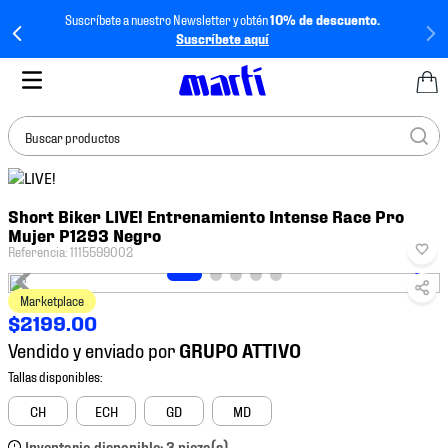
Suscríbete a nuestro Newsletter y obtén
10% de descuento.
Suscríbete aquí
Buscar productos
TÉRMINOS MÁS
Short Biker LIVE! Entrenamiento Intense Race Pro
BUSCADOS
Mujer P1293 Negro
1
.
tenis mujer
Referencia
:
1115599002
2
.
tenis hombre
Marketplace
3
.
tenis
$
2199
.
00
Vendido y enviado por
4
.
tenis futbol
5
.
mochila
CH
ECH
GD
MD
6
.
jersey
Inventario disponible: 3 pieza(s).