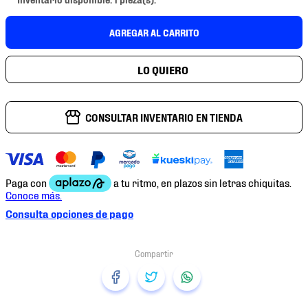
7
.
mochilas
8
.
chivas
AGREGAR AL CARRITO
9
.
tenis niño
10
.
tenis nike
CONSULTAR INVENTARIO EN TIENDA
Consulta opciones de pago