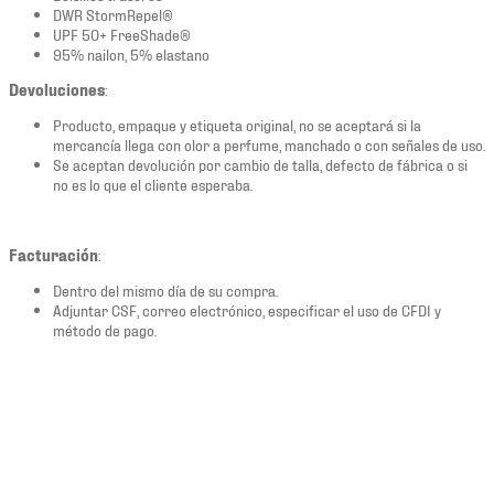
DWR StormRepel®
UPF 50+ FreeShade®
95% nailon, 5% elastano
Devoluciones
:
Producto, empaque y etiqueta original, no se aceptará si la
mercancía llega con olor a perfume, manchado o con señales de uso.
Se aceptan devolución por cambio de talla, defecto de fábrica o si
no es lo que el cliente esperaba.
Facturación
:
Dentro del mismo día de su compra.
Adjuntar CSF, correo electrónico, especificar el uso de CFDI y
método de pago.