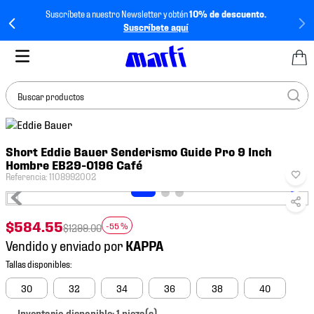
Suscríbete a nuestro Newsletter y obtén
10% de descuento.
Suscríbete aquí
Buscar productos
TÉRMINOS MÁS
Short Eddie Bauer Senderismo Guide Pro 9 Inch
BUSCADOS
Hombre EB29-0196 Café
1
.
tenis mujer
Referencia
:
1108992002
2
.
tenis hombre
3
.
tenis
$
584
.
55
-
55 %
$
1299
.
00
Vendido y enviado por
4
.
tenis futbol
5
.
mochila
30
32
34
36
38
40
6
.
jersey
Inventario disponible: 1 pieza(s).