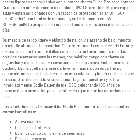
shorts ligeros y transpirables con nuestros shorts Guide Pro para hombre.
Cuentan con un tratamiento de acabado DWR StormRepel® para repeler el
agua y están adicionados con un factor de protección solar UPF 50+
FreeShade®, son fáciles de empacar y su tratamiento de DWR
StormRepel® te proporciona una resistencia para excursiones de varios
días.
Su mezcla de tejido ligero y elástico de nailon y elastano de bajo impacto
aporta flexibilidad a tu movilidad. Cintura reforzada con cierre de botón y
cremallera cuenta con trabillas para uso de cinturón, cuenta con dos
bolsillos delanteros para las manos, dos bolsillos cargo con cierre de
seguridad y dos bolsillos traseros con cierre de velcro. Instrucciones de
cuidado. Dar la vuelta a la prenda, lavar a máquina con agua fría por
separado, no usar lejía ni cloro, no usar suavizantes, plancha tibia, no lavar
en seco. Si utiliza secadora seleccionar baja temperatura y retirar
inmediatamente. Eddie Bauer desde 1920, celebrando 100 años de
innovación en productos para aventureros que aman las actividades al aire
libre.
Los shorts ligeros y transpirables Guide Pro cuentan con las siguientes
características
:
Ajuste regular
Bolsillos delanteros
Bolsillos cargo con cierre de seguridad
Bolsillos traseros