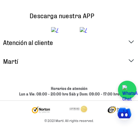
Descarga nuestra APP
Atención al cliente
Factura Electrónica
Martí
Preguntas Frecuentes
Historia
Métodos de Pago
Ubica tu Tienda
Horarios de atención
Cambios y Devoluciones
Lun a Vie: 08:00 - 20:00 hrs Sáb y Dom: 09:00 - 17:00 hrs
Aviso de Privacidad
Contacto
Términos y Condiciones
Condiciones de Entrega
© 2021 Martí. All rights reserved.
Promociones
Condiciones de Entrega y Devolución Marketplace
Experiencias