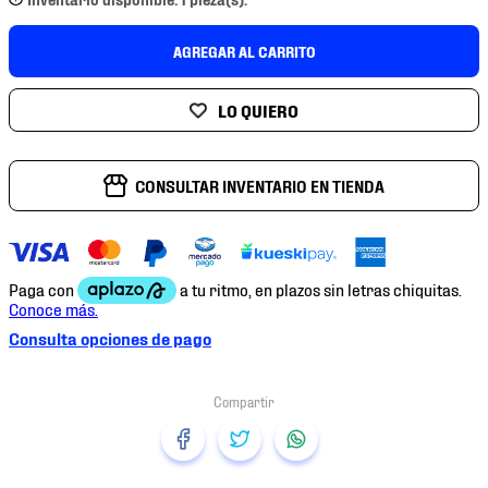
7
.
mochilas
8
.
chivas
AGREGAR AL CARRITO
9
.
tenis niño
10
.
tenis nike
CONSULTAR INVENTARIO EN TIENDA
Consulta opciones de pago