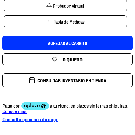
7
.
mochilas
Probador Virtual
8
.
chivas
Tabla de Medidas
9
.
tenis niño
10
.
tenis nike
AGREGAR AL CARRITO
CONSULTAR INVENTARIO EN TIENDA
Consulta opciones de pago