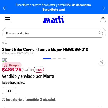
Suscríbete a nuestro Newsletter y obtén
10% de descuento.
Suscríbete aquí
Buscar productos
Nike
TÉRMINOS MÁS
Short Nike Correr Tempo Mujer HM6096-010
BUSCADOS
Referencia
:
1077522002
1
.
tenis mujer
Rebajas
2
.
tenis hombre
$
486
.
75
$
649
.
00
-25%
Vendido y enviado por
3
.
tenis
4
.
tenis futbol
ECH
5
.
mochila
Inventario disponible: 2 pieza(s).
6
.
jersey