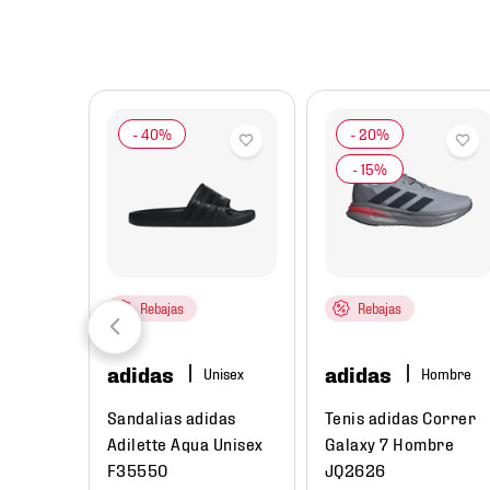
8
.
chivas
9
.
tenis niño
10
.
tenis nike
Rebajas
Rebajas
adidas
adidas
re
Hombre
ual
Sandalias adidas
Tenis adidas Correr
Low Next
Adilette Aqua Unisex
Galaxy 7 Hombre
e
F35550
JQ2626