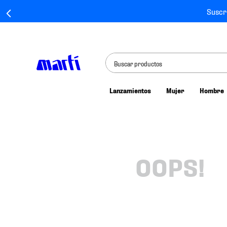
Suscr
Buscar productos
Lanzamientos
Mujer
Hombre
TÉRMINOS MÁS BUSCADOS
1
.
tenis mujer
2
.
tenis hombre
3
.
tenis
OOPS!
4
.
tenis futbol
5
.
jersey
6
.
mochila
7
.
mochilas