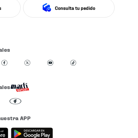
s
Consulta tu pedido
ales
ales
nuestra APP