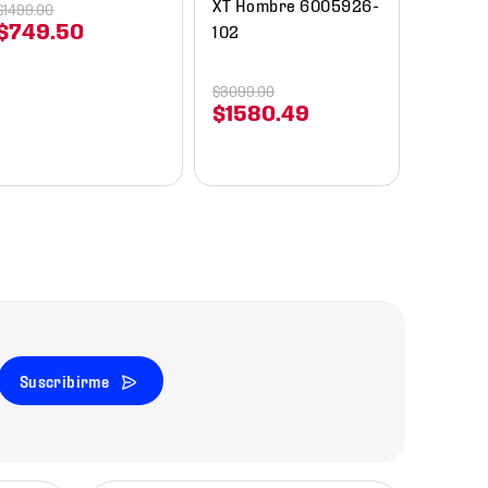
XT Hombre 6005926-
$
1499
.
00
$
749
.
50
102
$
3099
.
00
$
1580
.
49
Suscribirme