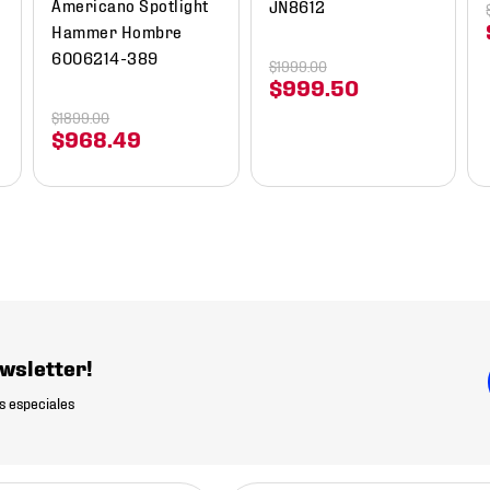
Americano Spotlight
JN8612
Hammer Hombre
6006214-389
$
1999
.
00
$
999
.
50
$
1899
.
00
$
968
.
49
wsletter!
s especiales