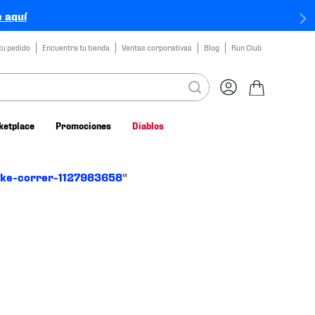
 aquí
tu pedido
Encuentra tu tienda
Ventas corporativas
Blog
Run Club
ketplace
Promociones
Diablos
ike-correr-1127983658
"