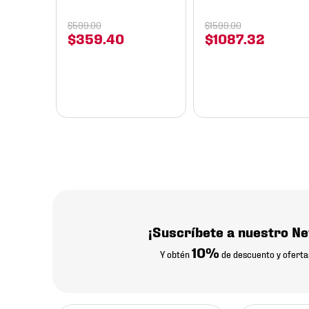
$
599
.
00
$
1599
.
00
$
359
.
40
$
1087
.
32
¡Suscríbete a nuestro Ne
10%
Y obtén
de descuento y oferta