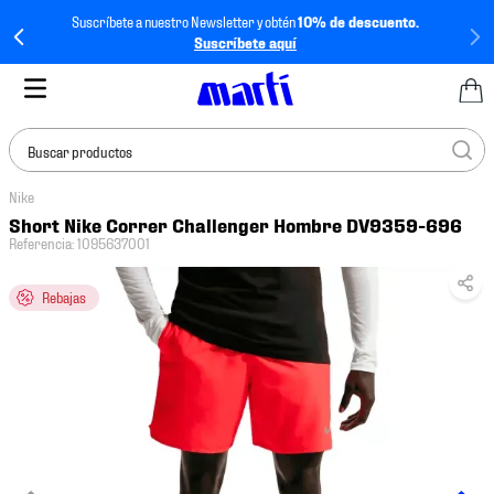
Suscríbete a nuestro Newsletter y obtén
10% de descuento.
Suscríbete aquí
Buscar productos
Nike
TÉRMINOS MÁS
Short Nike Correr Challenger Hombre DV9359-696
BUSCADOS
Referencia
:
1095637001
1
.
tenis mujer
Rebajas
2
.
tenis hombre
3
.
tenis
4
.
tenis futbol
5
.
mochila
6
.
jersey