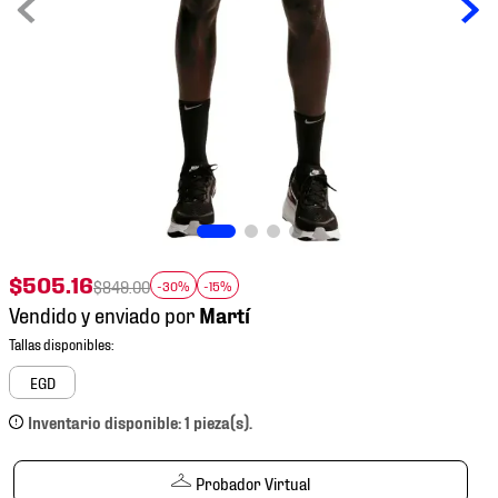
7
.
mochilas
8
.
chivas
9
.
tenis niño
10
.
tenis nike
$
505
.
16
$
849
.
00
-30%
-15%
Vendido y enviado por
EGD
Inventario disponible: 1 pieza(s).
Probador Virtual