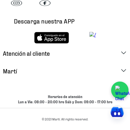
Descarga nuestra APP
Atención al cliente
Factura Electrónica
Martí
Preguntas Frecuentes
Historia
Métodos de Pago
Ubica tu Tienda
Horarios de atención
Cambios y Devoluciones
Lun a Vie: 08:00 - 20:00 hrs Sáb y Dom: 09:00 - 17:00 hrs
Aviso de Privacidad
Contacto
Términos y Condiciones
© 2021 Martí. All rights reserved.
Condiciones de Entrega