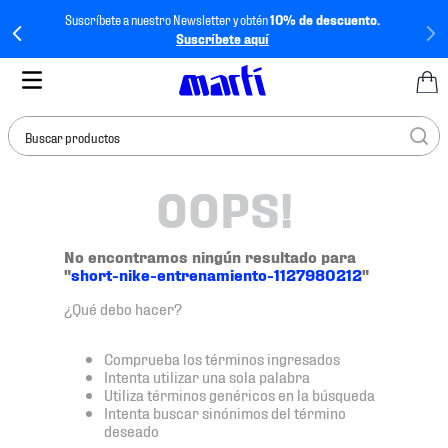
Suscríbete a nuestro Newsletter y obtén
10% de descuento.
Suscríbete aquí
Buscar productos
OOPS!
TÉRMINOS MÁS
BUSCADOS
1
.
tenis mujer
No encontramos ningún resultado para
"
short-nike-entrenamiento-1127980212
"
2
.
tenis hombre
¿Qué debo hacer?
3
.
tenis
4
.
tenis futbol
Comprueba los términos ingresados
Intenta utilizar una sola palabra
5
.
mochila
Utiliza términos genéricos en la búsqueda
Intenta buscar sinónimos del término
6
.
jersey
deseado