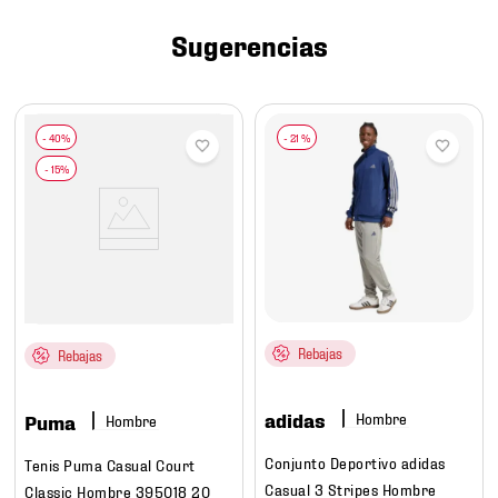
7
.
mochilas
Sugerencias
8
.
chivas
9
.
tenis niño
10
.
tenis nike
-
21 %
Rebajas
Rebajas
adidas
Hombre
Puma
Hombre
Conjunto Deportivo adidas
Tenis Puma Casual Court
Casual 3 Stripes Hombre
Classic Hombre 395018 20