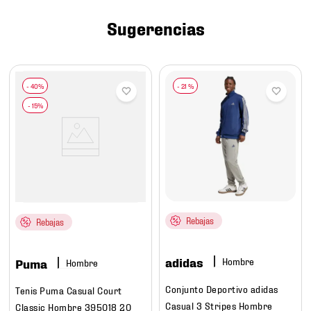
7
.
mochilas
Sugerencias
8
.
chivas
9
.
tenis niño
10
.
tenis nike
-
21 %
Rebajas
Rebajas
adidas
Hombre
Puma
Hombre
Conjunto Deportivo adidas
Tenis Puma Casual Court
Casual 3 Stripes Hombre
Classic Hombre 395018 20