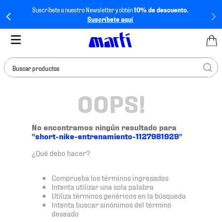
Suscríbete a nuestro Newsletter y obtén
10% de descuento.
Suscríbete aquí
Buscar productos
OOPS!
TÉRMINOS MÁS
BUSCADOS
1
.
tenis mujer
No encontramos ningún resultado para
"
short-nike-entrenamiento-1127981929
"
2
.
tenis hombre
¿Qué debo hacer?
3
.
tenis
4
.
tenis futbol
Comprueba los términos ingresados
Intenta utilizar una sola palabra
5
.
mochila
Utiliza términos genéricos en la búsqueda
Intenta buscar sinónimos del término
6
.
jersey
deseado